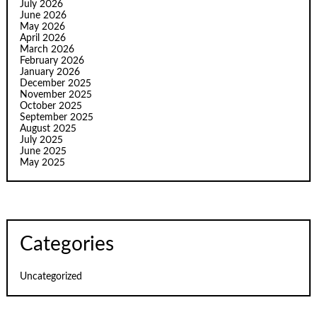
July 2026
June 2026
May 2026
April 2026
March 2026
February 2026
January 2026
December 2025
November 2025
October 2025
September 2025
August 2025
July 2025
June 2025
May 2025
Categories
Uncategorized