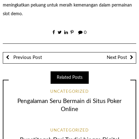
meningkatkan peluang untuk meraih kemenangan dalam permainan
slot demo.
0
Previous Post
Next Post
Related Posts
UNCATEGORIZED
Pengalaman Seru Bermain di Situs Poker
Online
UNCATEGORIZED