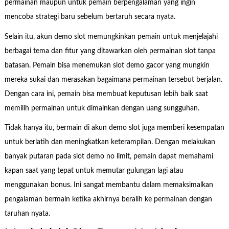
permainan maupun untuk pemain berpengalaman yang ingin
mencoba strategi baru sebelum bertaruh secara nyata.
Selain itu, akun demo slot memungkinkan pemain untuk menjelajahi
berbagai tema dan fitur yang ditawarkan oleh permainan slot tanpa
batasan. Pemain bisa menemukan slot demo gacor yang mungkin
mereka sukai dan merasakan bagaimana permainan tersebut berjalan.
Dengan cara ini, pemain bisa membuat keputusan lebih baik saat
memilih permainan untuk dimainkan dengan uang sungguhan.
Tidak hanya itu, bermain di akun demo slot juga memberi kesempatan
untuk berlatih dan meningkatkan keterampilan. Dengan melakukan
banyak putaran pada slot demo no limit, pemain dapat memahami
kapan saat yang tepat untuk memutar gulungan lagi atau
menggunakan bonus. Ini sangat membantu dalam memaksimalkan
pengalaman bermain ketika akhirnya beralih ke permainan dengan
taruhan nyata.