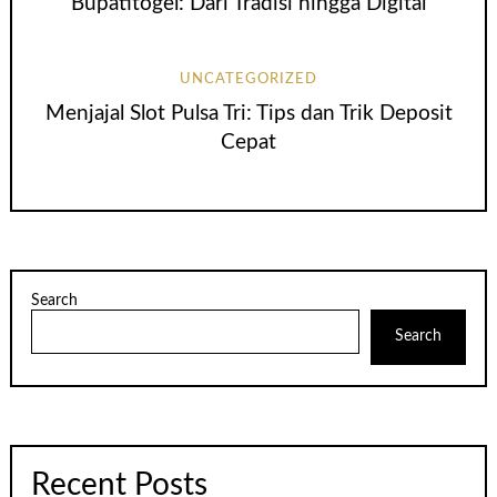
Bupatitogel: Dari Tradisi hingga Digital
UNCATEGORIZED
Menjajal Slot Pulsa Tri: Tips dan Trik Deposit
Cepat
Search
Search
Recent Posts