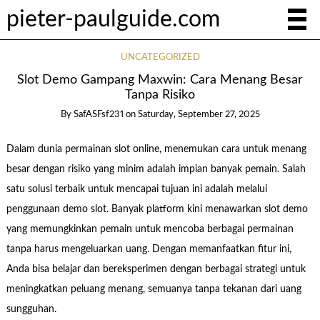
pieter-paulguide.com
UNCATEGORIZED
Slot Demo Gampang Maxwin: Cara Menang Besar
Tanpa Risiko
By
SafASFsf231
on
Saturday, September 27, 2025
Dalam dunia permainan slot online, menemukan cara untuk menang
besar dengan risiko yang minim adalah impian banyak pemain. Salah
satu solusi terbaik untuk mencapai tujuan ini adalah melalui
penggunaan demo slot. Banyak platform kini menawarkan slot demo
yang memungkinkan pemain untuk mencoba berbagai permainan
tanpa harus mengeluarkan uang. Dengan memanfaatkan fitur ini,
Anda bisa belajar dan bereksperimen dengan berbagai strategi untuk
meningkatkan peluang menang, semuanya tanpa tekanan dari uang
sungguhan.