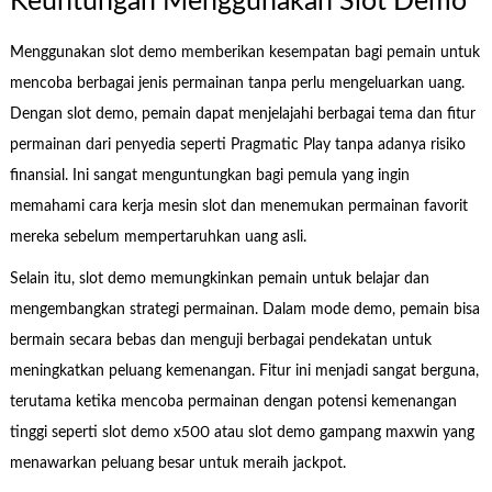
Keuntungan Menggunakan Slot Demo
Menggunakan slot demo memberikan kesempatan bagi pemain untuk
mencoba berbagai jenis permainan tanpa perlu mengeluarkan uang.
Dengan slot demo, pemain dapat menjelajahi berbagai tema dan fitur
permainan dari penyedia seperti Pragmatic Play tanpa adanya risiko
finansial. Ini sangat menguntungkan bagi pemula yang ingin
memahami cara kerja mesin slot dan menemukan permainan favorit
mereka sebelum mempertaruhkan uang asli.
Selain itu, slot demo memungkinkan pemain untuk belajar dan
mengembangkan strategi permainan. Dalam mode demo, pemain bisa
bermain secara bebas dan menguji berbagai pendekatan untuk
meningkatkan peluang kemenangan. Fitur ini menjadi sangat berguna,
terutama ketika mencoba permainan dengan potensi kemenangan
tinggi seperti slot demo x500 atau slot demo gampang maxwin yang
menawarkan peluang besar untuk meraih jackpot.