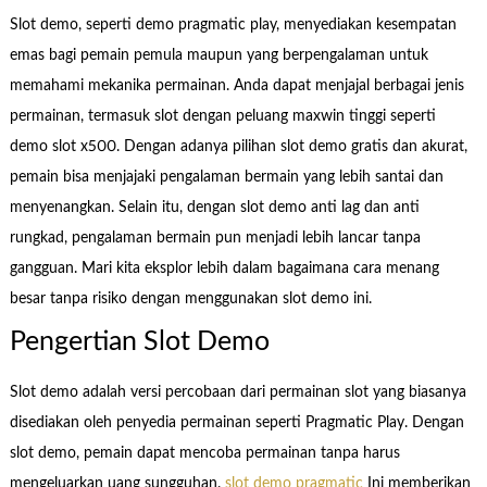
Slot demo, seperti demo pragmatic play, menyediakan kesempatan
emas bagi pemain pemula maupun yang berpengalaman untuk
memahami mekanika permainan. Anda dapat menjajal berbagai jenis
permainan, termasuk slot dengan peluang maxwin tinggi seperti
demo slot x500. Dengan adanya pilihan slot demo gratis dan akurat,
pemain bisa menjajaki pengalaman bermain yang lebih santai dan
menyenangkan. Selain itu, dengan slot demo anti lag dan anti
rungkad, pengalaman bermain pun menjadi lebih lancar tanpa
gangguan. Mari kita eksplor lebih dalam bagaimana cara menang
besar tanpa risiko dengan menggunakan slot demo ini.
Pengertian Slot Demo
Slot demo adalah versi percobaan dari permainan slot yang biasanya
disediakan oleh penyedia permainan seperti Pragmatic Play. Dengan
slot demo, pemain dapat mencoba permainan tanpa harus
mengeluarkan uang sungguhan.
slot demo pragmatic
Ini memberikan