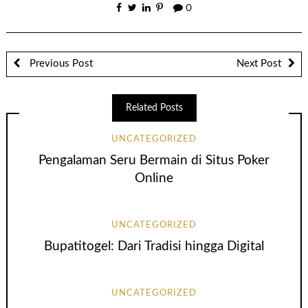
0
Previous Post
Next Post
Related Posts
UNCATEGORIZED
Pengalaman Seru Bermain di Situs Poker
Online
UNCATEGORIZED
Bupatitogel: Dari Tradisi hingga Digital
UNCATEGORIZED