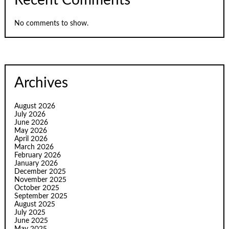
Recent Comments
No comments to show.
Archives
August 2026
July 2026
June 2026
May 2026
April 2026
March 2026
February 2026
January 2026
December 2025
November 2025
October 2025
September 2025
August 2025
July 2025
June 2025
May 2025