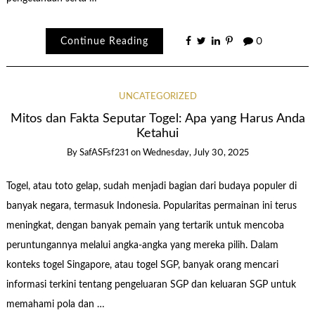
Continue Reading
0
UNCATEGORIZED
Mitos dan Fakta Seputar Togel: Apa yang Harus Anda
Ketahui
By
SafASFsf231
on
Wednesday, July 30, 2025
Togel, atau toto gelap, sudah menjadi bagian dari budaya populer di
banyak negara, termasuk Indonesia. Popularitas permainan ini terus
meningkat, dengan banyak pemain yang tertarik untuk mencoba
peruntungannya melalui angka-angka yang mereka pilih. Dalam
konteks togel Singapore, atau togel SGP, banyak orang mencari
informasi terkini tentang pengeluaran SGP dan keluaran SGP untuk
memahami pola dan …