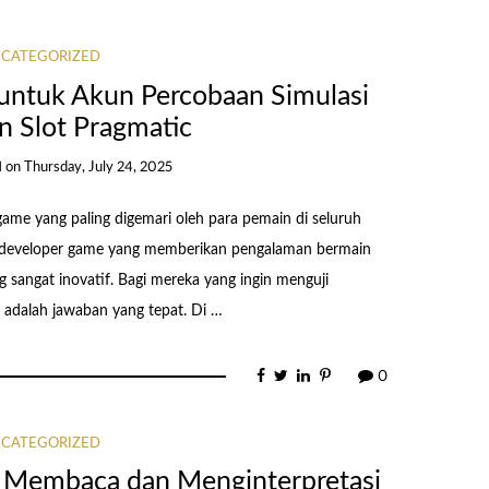
CATEGORIZED
untuk Akun Percobaan Simulasi
n Slot Pragmatic
1
on
Thursday, July 24, 2025
 game yang paling digemari oleh para pemain di seluruh
atu developer game yang memberikan pengalaman bermain
g sangat inovatif. Bagi mereka yang ingin menguji
 adalah jawaban yang tepat. Di …
0
CATEGORIZED
a Membaca dan Menginterpretasi