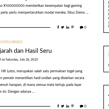
situs X100000000 memberikan kesempatan bagi gaming
a perlu perlu mempertaruhkan modal mereka. Situs Demo …
0
CATEGORIZED
jarah dan Hasil Seru
1
on
Saturday, July 26, 2025
n HK Lotto, merupakan salah satu permainan togel yang
aan pemain menantikan hasil undian yang disiarkan secara
enuh harapan, di mana semua mata tertuju pada layar
m ini. Dengan adanya …
0