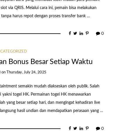
lot via QRIS. Melalui cara ini, pemain bisa melakukan
tanpa harus repot dengan proses transfer bank …
0
CATEGORIZED
kan Bonus Besar Setiap Waktu
1
on
Thursday, July 24, 2025
ertaintment semakin mudah diakseskan oleh publik. Salah
i yakni togel HK. Permainan togel HK menawarkan
yang besar setiap hari, dan mengingat kehadiran live
a langsung hasil undian dan mendapatkan perasaan yang …
0