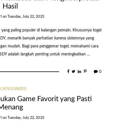
Hasil
1
on
Tuesday, July 22, 2025
u yang paling populer di kalangan pemain. Khususnya togel
SDY, menarik banyak perhatian karena sistemnya yang
engan mudah. Bagi para penggemar togel, memahami cara
l SDY adalah langkah penting untuk meningkatkan …
0
CATEGORIZED
mukan Game Favorit yang Pasti
Menang
1
on
Tuesday, July 22, 2025