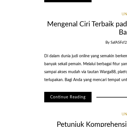
UN
Mengenal Ciri Terbaik pa
Ba
By
SafASFsf2
Di dalam dunia judi online yang semakin berkem
banyak sekali pemain. Melalui berbagai fitur ya
sampai akses mudah via tautan Warga88, plat
terlupakan. Bagi Anda yang mencari tempat un
Continue Reading
UN
Petunjuk Komprehensif