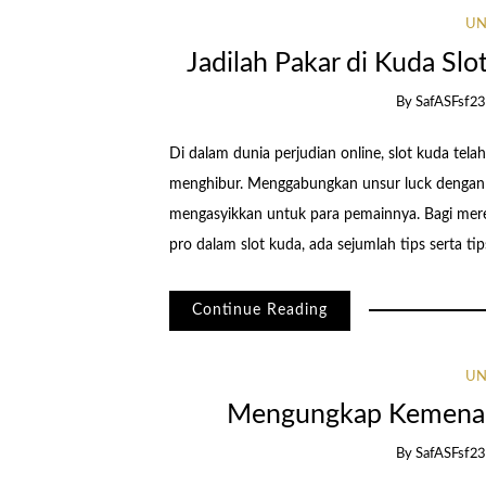
UN
Jadilah Pakar di Kuda Slot
By
SafASFsf23
Di dalam dunia perjudian online, slot kuda tela
menghibur. Menggabungkan unsur luck dengan t
mengasyikkan untuk para pemainnya. Bagi mer
pro dalam slot kuda, ada sejumlah tips serta tip
Continue Reading
UN
Mengungkap Kemenang
By
SafASFsf23