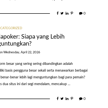
0
CATEGORIZED
apoker: Siapa yang Lebih
untungkan?
on
Wednesday, April 22, 2026
form besar yang sering sering dibandingkan adalah
iki basis pengguna besar sekali serta menawarkan berbagai
benar-benar lebih lagi menguntungkan bagi para pemain?
 dua situs ini dari segi mendalam, mencakup …
0