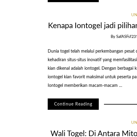
UN
Kenapa Iontogel jadi pilih
By
SafASFsf23
Dunia togel telah melalui perkembangan pesat 
kehadiran situs-situs inovatif yang memfasilit
kian dikenal adalah iontogel. Dengan berbagai 
iontogel kian favorit maksimal untuk peserta pa
Iontogel memberikan macam-macam …
Continue Reading
UN
Wali Togel: Di Antara Mi