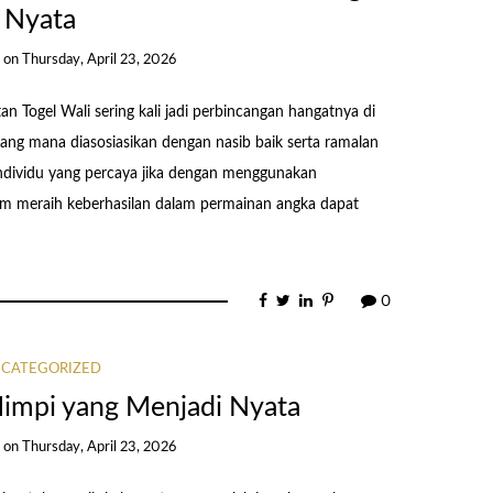
Nyata
1
on
Thursday, April 23, 2026
n Togel Wali sering kali jadi perbincangan hangatnya di
yang mana diasosiasikan dengan nasib baik serta ramalan
 individu yang percaya jika dengan menggunakan
am meraih keberhasilan dalam permainan angka dapat
0
CATEGORIZED
Mimpi yang Menjadi Nyata
1
on
Thursday, April 23, 2026