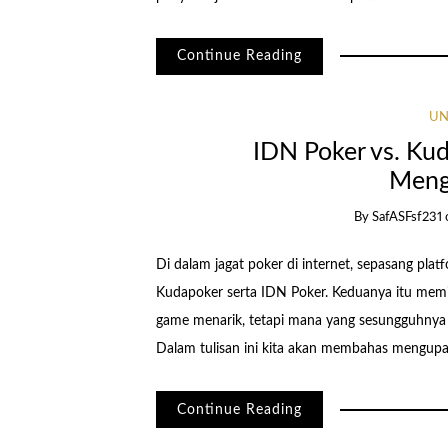
Continue Reading
UN
IDN Poker vs. Kud
Meng
By
SafASFsf231
Di dalam jagat poker di internet, sepasang plat
Kudapoker serta IDN Poker. Keduanya itu memil
game menarik, tetapi mana yang sesungguhnya 
Dalam tulisan ini kita akan membahas mengupas
Continue Reading