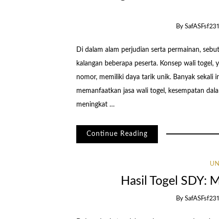
By
SafASFsf23
Di dalam alam perjudian serta permainan, sebuta
kalangan beberapa peserta. Konsep wali togel, 
nomor, memiliki daya tarik unik. Banyak sekali
memanfaatkan jasa wali togel, kesempatan dal
meningkat …
Continue Reading
UN
Hasil Togel SDY: 
By
SafASFsf23