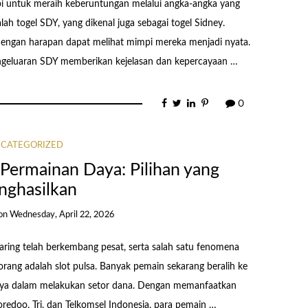
i untuk meraih keberuntungan melalui angka-angka yang
lah togel SDY, yang dikenal juga sebagai togel Sidney.
dengan harapan dapat melihat mimpi mereka menjadi nyata.
engeluaran SDY memberikan kejelasan dan kepercayaan …
0
CATEGORIZED
 Permainan Daya: Pilihan yang
ghasilkan
on
Wednesday, April 22, 2026
 daring telah berkembang pesat, serta salah satu fenomena
rang adalah slot pulsa. Banyak pemain sekarang beralih ke
annya dalam melakukan setor dana. Dengan memanfaatkan
oredoo, Tri, dan Telkomsel Indonesia, para pemain …