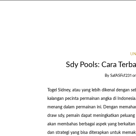
UN
Sdy Pools: Cara Terb
By
SafASFsf231
o
Togel Sidney, atau yang lebih dikenal dengan seb
kalangan pecinta permainan angka di Indonesi
menang dalam permainan ini. Dengan memahami da
draw sdy, pemain dapat meningkatkan peluang 
akan membahas berbagai aspek yang berkaitan 
dan strategi yang bisa diterapkan untuk mema