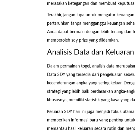
merasakan ketegangan dan membuat keputusan 
Terakhir, jangan lupa untuk mengatur keuangan
pertaruhkan tanpa mengganggu keuangan sehar
Anda dapat bermain dengan lebih tenang dan f
memperoleh sdy prize yang diidamkan.
Analisis Data dan Keluara
Dalam permainan togel, analisis data merupak
Data SDY yang tersedia dari pengeluaran sebe
kecenderungan angka yang sering keluar. Deng
strategi yang lebih baik berdasarkan angka-angk
khususnya, memiliki statistik yang kaya yang da
Keluaran SDY hari ini juga menjadi fokus utama 
memberikan informasi baru yang penting untuk a
memantau hasil keluaran secara rutin dan menca