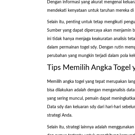
Dengan informasi yang akurat mengenai keluar
mendekati kenyataan untuk taruhan mereka di
Selain itu, penting untuk tetap mengikuti pengu
Sumber yang dapat dipercaya akan menjamin bah
ini tidak hanya menjaga keakuratan analisis 
dalam permainan togel sdy. Dengan rutin memp
perubahan yang mungkin terjadi dalam pola kel
Tips Memilih Angka Togel 
Memilih angka togel yang tepat merupakan lang
bisa dilakukan adalah dengan menganalisis dat
yang sering muncul, pemain dapat meningkatkan
Data sdy dan keluaran sdy dari hari-hari sebe
strategi Anda.
Selain itu, strategi lainnya adalah menggunaka