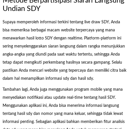
Metode Berpartisipasi Siaran Langsung
Undian SDY
Supaya memperoleh informasi terkini tentang live draw SDY, Anda
bisa memeriksa berbagai macam website terpercaya yang mana
menawarkan hasil lotto SDY dengan realtime. Platform-platform ini
sering menyelenggarakan siaran langsung dalam rangka menunjukkan
angka-angka yang diundi pada saat waktu tertentu, sehingga Anda
tetap dapat mengikuti perkembang hasilnya secara gampang. Selalu
pastikan Anda mencari website yang tepercaya dan memiliki citra baik
dalam hal menampilkan informasi sdy dan hasil sdy.
Tambahan lagi, Anda juga menggunakan program mobile yang mana
menyediakan notifikasi atau update real-time tentang hasil SDY.
Menggunakan aplikasi ini, Anda bisa menerima informasi langsung
tentang hasil sdy dan nomor yang mana keluar, sehingga tidak lewat
informasi penting. Sebagian aplikasi bahkan memberikan fitur analisis