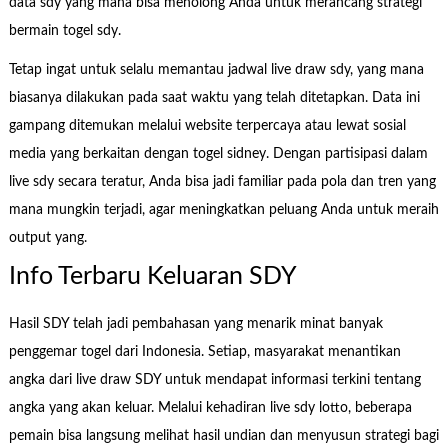
data sdy yang mana bisa menolong Anda untuk merancang strategi
bermain togel sdy.
Tetap ingat untuk selalu memantau jadwal live draw sdy, yang mana
biasanya dilakukan pada saat waktu yang telah ditetapkan. Data ini
gampang ditemukan melalui website terpercaya atau lewat sosial
media yang berkaitan dengan togel sidney. Dengan partisipasi dalam
live sdy secara teratur, Anda bisa jadi familiar pada pola dan tren yang
mana mungkin terjadi, agar meningkatkan peluang Anda untuk meraih
output yang.
Info Terbaru Keluaran SDY
Hasil SDY telah jadi pembahasan yang menarik minat banyak
penggemar togel dari Indonesia. Setiap, masyarakat menantikan
angka dari live draw SDY untuk mendapat informasi terkini tentang
angka yang akan keluar. Melalui kehadiran live sdy lotto, beberapa
pemain bisa langsung melihat hasil undian dan menyusun strategi bagi