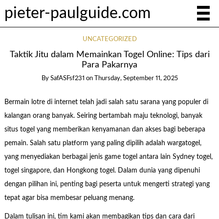
pieter-paulguide.com
UNCATEGORIZED
Taktik Jitu dalam Memainkan Togel Online: Tips dari
Para Pakarnya
By
SafASFsf231
on
Thursday, September 11, 2025
Bermain lotre di internet telah jadi salah satu sarana yang populer di
kalangan orang banyak. Seiring bertambah maju teknologi, banyak
situs togel yang memberikan kenyamanan dan akses bagi beberapa
pemain. Salah satu platform yang paling dipilih adalah wargatogel,
yang menyediakan berbagai jenis game togel antara lain Sydney togel,
togel singapore, dan Hongkong togel. Dalam dunia yang dipenuhi
dengan pilihan ini, penting bagi peserta untuk mengerti strategi yang
tepat agar bisa membesar peluang menang.
Dalam tulisan ini, tim kami akan membagikan tips dan cara dari