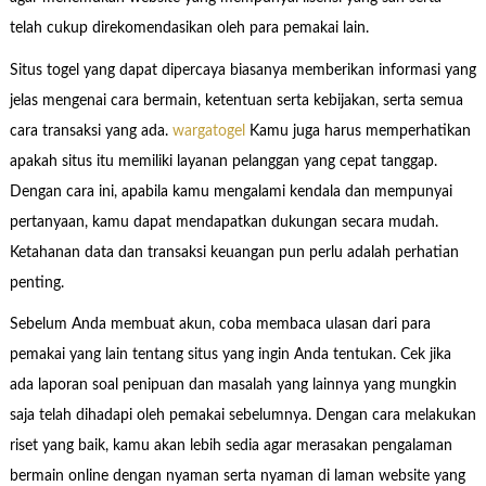
telah cukup direkomendasikan oleh para pemakai lain.
Situs togel yang dapat dipercaya biasanya memberikan informasi yang
jelas mengenai cara bermain, ketentuan serta kebijakan, serta semua
cara transaksi yang ada.
wargatogel
Kamu juga harus memperhatikan
apakah situs itu memiliki layanan pelanggan yang cepat tanggap.
Dengan cara ini, apabila kamu mengalami kendala dan mempunyai
pertanyaan, kamu dapat mendapatkan dukungan secara mudah.
Ketahanan data dan transaksi keuangan pun perlu adalah perhatian
penting.
Sebelum Anda membuat akun, coba membaca ulasan dari para
pemakai yang lain tentang situs yang ingin Anda tentukan. Cek jika
ada laporan soal penipuan dan masalah yang lainnya yang mungkin
saja telah dihadapi oleh pemakai sebelumnya. Dengan cara melakukan
riset yang baik, kamu akan lebih sedia agar merasakan pengalaman
bermain online dengan nyaman serta nyaman di laman website yang