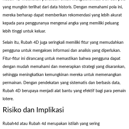
yang mungkin terlihat dari data historis. Dengan memahami pola ini,
mereka berharap dapat memberikan rekomendasi yang lebih akurat
kepada para penggunanya mengenai angka yang memiliki peluang
lebih tinggi untuk keluar.
Selain itu, Rubah 4D juga seringkali memiliki fitur yang memudahkan
pengguna untuk mengakses informasi dan analisis yang diperlukan.
Fitur-fitur ini dirancang untuk memastikan bahwa pengguna dapat
dengan mudah memahami dan menerapkan strategi yang disarankan,
sehingga meningkatkan kemungkinan mereka untuk memenangkan
permainan. Dengan pendekatan yang sistematis dan berbasis data,
Rubah 4D berupaya menjadi alat bantu yang efektif bagi para pemain
lotere.
Risiko dan Implikasi
Rubah4d atau Rubah 4d merupakan istilah yang sering