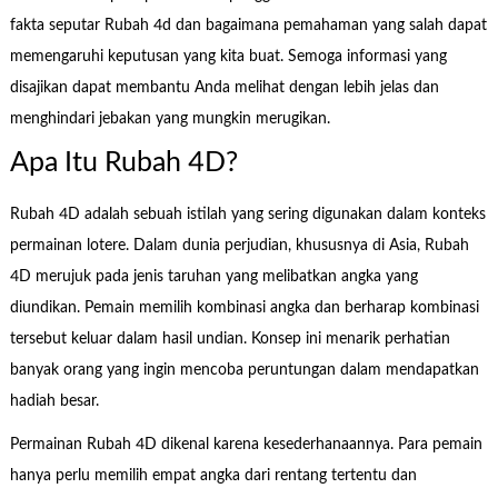
fakta seputar Rubah 4d dan bagaimana pemahaman yang salah dapat
memengaruhi keputusan yang kita buat. Semoga informasi yang
disajikan dapat membantu Anda melihat dengan lebih jelas dan
menghindari jebakan yang mungkin merugikan.
Apa Itu Rubah 4D?
Rubah 4D adalah sebuah istilah yang sering digunakan dalam konteks
permainan lotere. Dalam dunia perjudian, khususnya di Asia, Rubah
4D merujuk pada jenis taruhan yang melibatkan angka yang
diundikan. Pemain memilih kombinasi angka dan berharap kombinasi
tersebut keluar dalam hasil undian. Konsep ini menarik perhatian
banyak orang yang ingin mencoba peruntungan dalam mendapatkan
hadiah besar.
Permainan Rubah 4D dikenal karena kesederhanaannya. Para pemain
hanya perlu memilih empat angka dari rentang tertentu dan