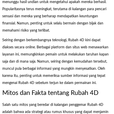
menunggu hasil undian untuk mengetahui apakah mereka berhasil.
Popularitasnya terus meningkat, terutama di kalangan para pencari
sensasi dan mereka yang berharap mendapatkan keuntungan
finansial. Namun, penting untuk selalu bermain dengan bijak dan
memahami risiko yang terlibat.
Seiring dengan berkembangnya teknologi, Rubah 4D kini dapat
diakses secara online. Berbagai platform dan situs web menawarkan
layanan ini, memungkinkan pemain untuk melakukan taruhan kapan
saja dan di mana saja. Namun, seiring dengan kemudahan tersebut,
muncul pula berbagai informasi yang mungkin menyesatkan. Oleh
karena itu, penting untuk memeriksa sumber informasi yang tepat
mengenai Rubah 4D sebelum terjun ke dalam permainan ini.
Mitos dan Fakta tentang Rubah 4D
Salah satu mitos yang beredar di kalangan penggemar Rubah 4D
adalah bahwa ada strategi atau rumus khusus yang dapat menjamin