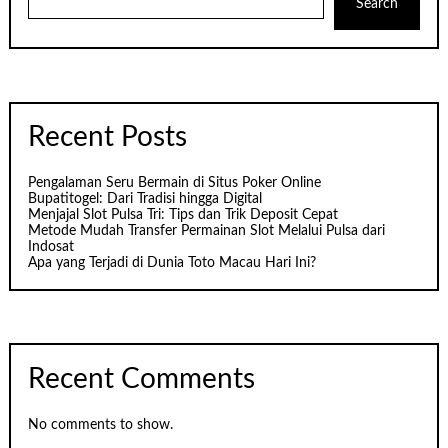
Search
Recent Posts
Pengalaman Seru Bermain di Situs Poker Online
Bupatitogel: Dari Tradisi hingga Digital
Menjajal Slot Pulsa Tri: Tips dan Trik Deposit Cepat
Metode Mudah Transfer Permainan Slot Melalui Pulsa dari
Indosat
Apa yang Terjadi di Dunia Toto Macau Hari Ini?
Recent Comments
No comments to show.