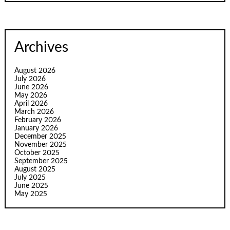
Archives
August 2026
July 2026
June 2026
May 2026
April 2026
March 2026
February 2026
January 2026
December 2025
November 2025
October 2025
September 2025
August 2025
July 2025
June 2025
May 2025