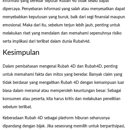
informasi yang beredar seputar Rubah 4d tidak selalu dapat
dipercaya. Penyebaran informasi yang salah atau menyesatkan dapat
menyebabkan keputusan yang buruk, baik dari segi finansial maupun
emosional. Maka dari itu, sebelum terjun lebih jauh, penting untuk
melakukan riset yang mendalam dan memahami sepenuhnya risiko
serta implikasi dari terlibat dalam dunia Rubah4d.
Kesimpulan
Dalam pembahasan mengenai Rubah 4D dan Rubah4D, penting
untuk memahami fakta dan mitos yang beredar. Banyak claim yang
tidak berdasar yang mengaitkan Rubah 4D dengan kemampuan luar
biasa dalam meramal atau memperoleh keuntungan besar. Sebagai
konsumen atau peserta, kita harus kritis dan melakukan penelitian
sebelum terlibat.
Keberadaan Rubah 4D sebagai platform hiburan seharusnya
dipandang dengan bijak. Jika seseorang memilih untuk berpartisipasi,