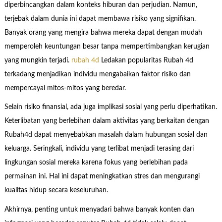
diperbincangkan dalam konteks hiburan dan perjudian. Namun,
terjebak dalam dunia ini dapat membawa risiko yang signifikan.
Banyak orang yang mengira bahwa mereka dapat dengan mudah
memperoleh keuntungan besar tanpa mempertimbangkan kerugian
yang mungkin terjadi.
rubah 4d
Ledakan popularitas Rubah 4d
terkadang menjadikan individu mengabaikan faktor risiko dan
mempercayai mitos-mitos yang beredar.
Selain risiko finansial, ada juga implikasi sosial yang perlu diperhatikan.
Keterlibatan yang berlebihan dalam aktivitas yang berkaitan dengan
Rubah4d dapat menyebabkan masalah dalam hubungan sosial dan
keluarga. Seringkali, individu yang terlibat menjadi terasing dari
lingkungan sosial mereka karena fokus yang berlebihan pada
permainan ini. Hal ini dapat meningkatkan stres dan mengurangi
kualitas hidup secara keseluruhan.
Akhirnya, penting untuk menyadari bahwa banyak konten dan