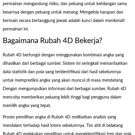
permainan mengandung risiko, dan peluang untuk kehilangan sama
besarnya dengan peluang untuk menang. Mengelola harapan dan
bermain secara bertanggung jawab adalah kunci dalam menikmati
permainan ini.
Bagaimana Rubah 4D Bekerja?
Rubah 4D berfungsi dengan menggunakan kombinasi angka yang
dihasilkan dari berbagai sumber. Sistem ini seringkali memanfaatkan
data statistik dan pola yang teridentifikasi dari hasil sebelumnya
untuk memprediksi angka yang akan muncul di masa mendatang.
Dengan mengumpulkan informasi dari berbagai sumber, Rubah 4D
mencoba memberikan peluang lebih tinggi bagi pengguna dalam
memilih angka yang tepat.
Proses pemilihan angka di Rubah 4D melibatkan analisis yang
mendalam terhadap hasil lotere sebelumnya. Tim ahli di belakang
Rubah 4D melakukan penelitian untuk mengidentifikasi tren dan pola