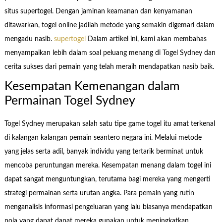
situs supertogel. Dengan jaminan keamanan dan kenyamanan
ditawarkan, togel online jadilah metode yang semakin digemari dalam
mengadu nasib.
supertogel
Dalam artikel ini, kami akan membahas
menyampaikan lebih dalam soal peluang menang di Togel Sydney dan
cerita sukses dari pemain yang telah meraih mendapatkan nasib baik.
Kesempatan Kemenangan dalam
Permainan Togel Sydney
Togel Sydney merupakan salah satu tipe game togel itu amat terkenal
di kalangan kalangan pemain seantero negara ini. Melalui metode
yang jelas serta adil, banyak individu yang tertarik berminat untuk
mencoba peruntungan mereka. Kesempatan menang dalam togel ini
dapat sangat menguntungkan, terutama bagi mereka yang mengerti
strategi permainan serta urutan angka. Para pemain yang rutin
menganalisis informasi pengeluaran yang lalu biasanya mendapatkan
pola yang dapat dapat mereka gunakan untuk meningkatkan