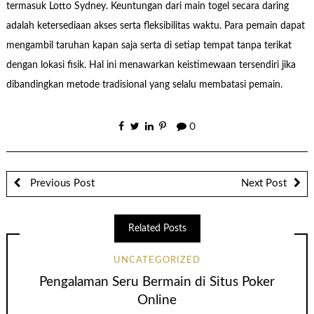
termasuk Lotto Sydney. Keuntungan dari main togel secara daring
adalah ketersediaan akses serta fleksibilitas waktu. Para pemain dapat
mengambil taruhan kapan saja serta di setiap tempat tanpa terikat
dengan lokasi fisik. Hal ini menawarkan keistimewaan tersendiri jika
dibandingkan metode tradisional yang selalu membatasi pemain.
0
Previous Post
Next Post
Related Posts
UNCATEGORIZED
Pengalaman Seru Bermain di Situs Poker
Online