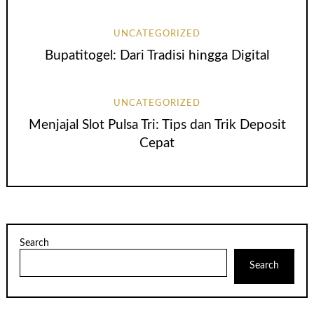
UNCATEGORIZED
Bupatitogel: Dari Tradisi hingga Digital
UNCATEGORIZED
Menjajal Slot Pulsa Tri: Tips dan Trik Deposit
Cepat
Search
Search