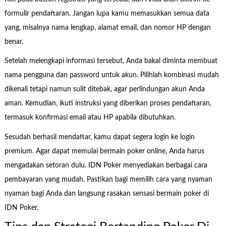
formulir pendaftaran. Jangan lupa kamu memasukkan semua data
yang, misalnya nama lengkap, alamat email, dan nomor HP dengan
benar.
Setelah melengkapi informasi tersebut, Anda bakal diminta membuat
nama pengguna dan password untuk akun. Pilihlah kombinasi mudah
dikenali tetapi namun sulit ditebak, agar perlindungan akun Anda
aman. Kemudian, ikuti instruksi yang diberikan proses pendaftaran,
termasuk konfirmasi email atau HP apabila dibutuhkan.
Sesudah berhasil mendaftar, kamu dapat segera login ke login
premium. Agar dapat memulai bermain poker online, Anda harus
mengadakan setoran dulu. IDN Poker menyediakan berbagai cara
pembayaran yang mudah. Pastikan bagi memilih cara yang nyaman
nyaman bagi Anda dan langsung rasakan sensasi bermain poker di
IDN Poker.