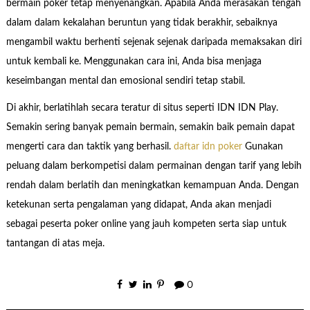
bermain poker tetap menyenangkan. Apabila Anda merasakan tengah
dalam dalam kekalahan beruntun yang tidak berakhir, sebaiknya
mengambil waktu berhenti sejenak sejenak daripada memaksakan diri
untuk kembali ke. Menggunakan cara ini, Anda bisa menjaga
keseimbangan mental dan emosional sendiri tetap stabil.
Di akhir, berlatihlah secara teratur di situs seperti IDN IDN Play.
Semakin sering banyak pemain bermain, semakin baik pemain dapat
mengerti cara dan taktik yang berhasil.
daftar idn poker
Gunakan
peluang dalam berkompetisi dalam permainan dengan tarif yang lebih
rendah dalam berlatih dan meningkatkan kemampuan Anda. Dengan
ketekunan serta pengalaman yang didapat, Anda akan menjadi
sebagai peserta poker online yang jauh kompeten serta siap untuk
tantangan di atas meja.
0