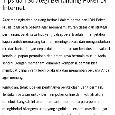
Tips dan Strategi Bertanding Poker Di
Internet
Agar meningkatkan peluang berhasil dalam permainan IDN Poker,
krusial bagi para peserta agar memahami aturan dasar dan strategi
permainan. Salah satu tips yang paling berarti adalah mengetahui
kapan untuk memasang taruhan, meningkatkan, dan mengundurkan
diri dari kartu. Jangan cepat dalam memutuskan keputusan; evaluasi
kondisi di papan permainan dan amati gaya bermain musuh Anda
sendiri. Dengan memahami dinamika kompetisi, pemain bisa
membuat pilihan yang lebih bijaksana dan menambah peluang Anda
agar menang.
Kemudian, tidak lupakan pentingnya pengelolaan uang bermain.
Tentukan batasan untuk bermain poker online dan ikutilah aturan
tersebut. Langkah ini akan membantu membantu para pemain
menghindari hilangnya uang yang signifikan serta memastikan agar