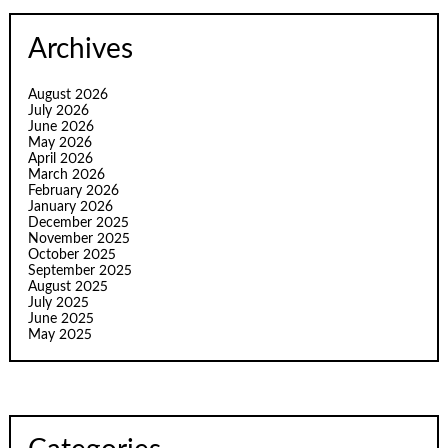
Archives
August 2026
July 2026
June 2026
May 2026
April 2026
March 2026
February 2026
January 2026
December 2025
November 2025
October 2025
September 2025
August 2025
July 2025
June 2025
May 2025