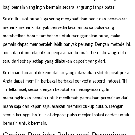
bagi pemain yang ingin bermain secara langsung tanpa batas.
Selain itu, slot pulsa juga sering menghadirkan hadir dan penawaran
menarik menarik. Banyak penyedia layanan pulsa pulsa yang
memberikan bonus tambahan untuk menggunakan pulsa, maka
pemain dapat memperoleh lebih banyak peluang. Dengan metode ini,
anda dapat mendapatkan pengalaman bermain bermain yang lebih
seru dari setiap setiap yang dilakukan deposit yang dari.
Kelebihan lain adalah kemudahan yang ditawarkan slot deposit pulsa.
Anda dapat memilih berbagai berbagai penyedia seperti Indosat, Tri,
Tri Telkomsel, sesuai dengan kebutuhan masing-masing. Ini
memungkinkan pemain untuk menikmati permainan permainan dari
mana saja dan kapan saja, asalkan memiliki cukup cukup. Dengan
semua keunggulan ini, slot deposit pulsa menjadi solusi cerdas untuk
bermain untuk bermain.