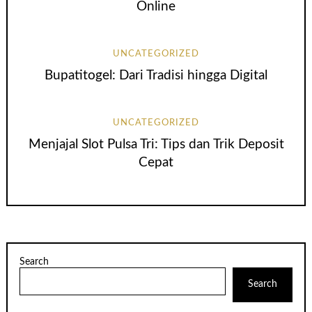
Online
UNCATEGORIZED
Bupatitogel: Dari Tradisi hingga Digital
UNCATEGORIZED
Menjajal Slot Pulsa Tri: Tips dan Trik Deposit
Cepat
Search
Search