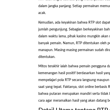
dalam jangka panjang. Setiap permainan memuny
acak.
Kemudian, ada keyakinan bahwa RTP slot dapa
jumlah pengunjung. Sebagian berkeyakinan bahwa
dalam waktu lama, pihak kasino mungkin akan
banyak pemain. Namun, RTP ditentukan oleh p
manapun. Masing-masing permainan sudah dira
ditentukan.
Mitos terakhir ialah bahwa pemain pengguna d
kemenangan hasil positif berdasarkan hasil y
mempelajari pola RTP secara langsung maupun b
saat yang tepat. Faktanya, slot online berb
bahwa putaran merupakan mandiri serta tidak 
cara agar meramalkan hasil yang akan datang b