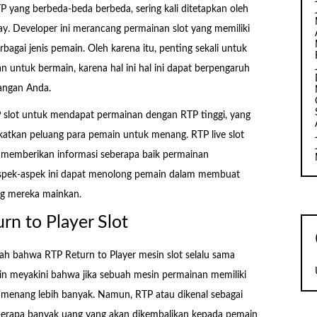
P yang berbeda-beda berbeda, sering kali ditetapkan oleh
ay. Developer ini merancang permainan slot yang memiliki
agai jenis pemain. Oleh karena itu, penting sekali untuk
untuk bermain, karena hal ini hal ini dapat berpengaruh
angan Anda.
P slot untuk mendapat permainan dengan RTP tinggi, yang
tkan peluang para pemain untuk menang. RTP live slot
g memberikan informasi seberapa baik permainan
aspek-aspek ini dapat menolong pemain dalam membuat
ang mereka mainkan.
rn to Player Slot
ah bahwa RTP Return to Player mesin slot selalu sama
in meyakini bahwa jika sebuah mesin permainan memiliki
 menang lebih banyak. Namun, RTP atau dikenal sebagai
berapa banyak uang yang akan dikembalikan kepada pemain