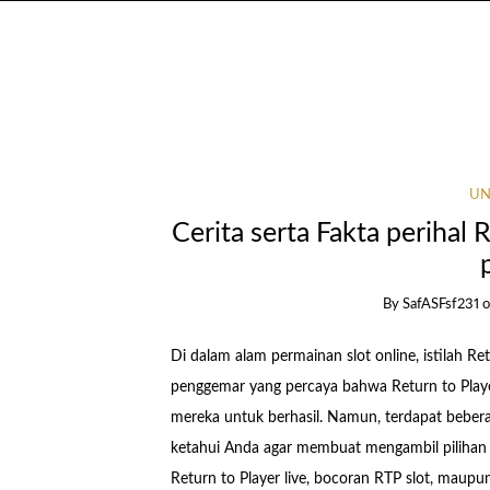
UN
Cerita serta Fakta perihal 
By
SafASFsf231
Di dalam alam permainan slot online, istilah Ret
penggemar yang percaya bahwa Return to Play
mereka untuk berhasil. Namun, terdapat bebera
ketahui Anda agar membuat mengambil pilihan y
Return to Player live, bocoran RTP slot, maupun 