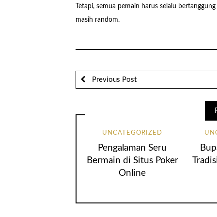
Tetapi, semua pemain harus selalu bertanggun
masih random.
Previous Post
UNCATEGORIZED
UN
Pengalaman Seru
Bupa
Bermain di Situs Poker
Tradis
Online