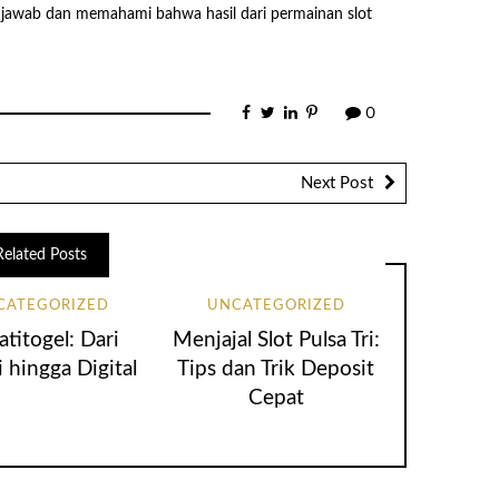
g jawab dan memahami bahwa hasil dari permainan slot
0
Next Post
Related Posts
CATEGORIZED
UNCATEGORIZED
titogel: Dari
Menjajal Slot Pulsa Tri:
i hingga Digital
Tips dan Trik Deposit
Cepat