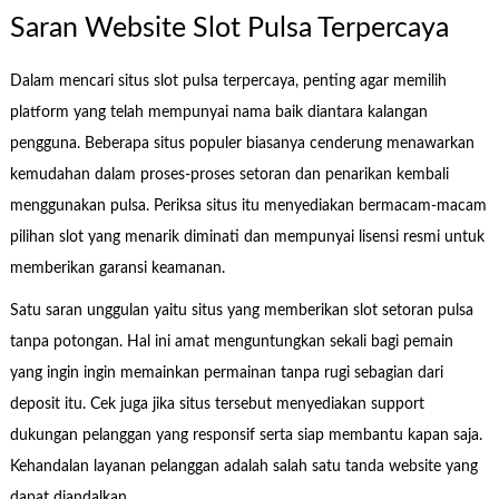
Saran Website Slot Pulsa Terpercaya
Dalam mencari situs slot pulsa terpercaya, penting agar memilih
platform yang telah mempunyai nama baik diantara kalangan
pengguna. Beberapa situs populer biasanya cenderung menawarkan
kemudahan dalam proses-proses setoran dan penarikan kembali
menggunakan pulsa. Periksa situs itu menyediakan bermacam-macam
pilihan slot yang menarik diminati dan mempunyai lisensi resmi untuk
memberikan garansi keamanan.
Satu saran unggulan yaitu situs yang memberikan slot setoran pulsa
tanpa potongan. Hal ini amat menguntungkan sekali bagi pemain
yang ingin ingin memainkan permainan tanpa rugi sebagian dari
deposit itu. Cek juga jika situs tersebut menyediakan support
dukungan pelanggan yang responsif serta siap membantu kapan saja.
Kehandalan layanan pelanggan adalah salah satu tanda website yang
dapat diandalkan.