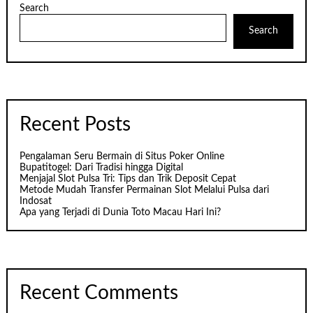
Search
Search
Recent Posts
Pengalaman Seru Bermain di Situs Poker Online
Bupatitogel: Dari Tradisi hingga Digital
Menjajal Slot Pulsa Tri: Tips dan Trik Deposit Cepat
Metode Mudah Transfer Permainan Slot Melalui Pulsa dari
Indosat
Apa yang Terjadi di Dunia Toto Macau Hari Ini?
Recent Comments