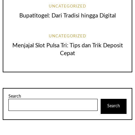
UNCATEGORIZED
Bupatitogel: Dari Tradisi hingga Digital
UNCATEGORIZED
Menjajal Slot Pulsa Tri: Tips dan Trik Deposit
Cepat
Search
Search