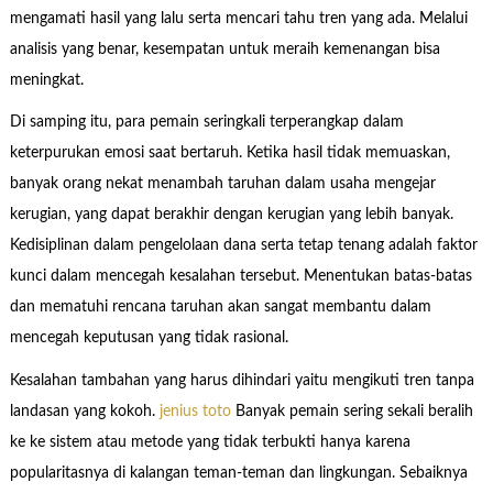
mengamati hasil yang lalu serta mencari tahu tren yang ada. Melalui
analisis yang benar, kesempatan untuk meraih kemenangan bisa
meningkat.
Di samping itu, para pemain seringkali terperangkap dalam
keterpurukan emosi saat bertaruh. Ketika hasil tidak memuaskan,
banyak orang nekat menambah taruhan dalam usaha mengejar
kerugian, yang dapat berakhir dengan kerugian yang lebih banyak.
Kedisiplinan dalam pengelolaan dana serta tetap tenang adalah faktor
kunci dalam mencegah kesalahan tersebut. Menentukan batas-batas
dan mematuhi rencana taruhan akan sangat membantu dalam
mencegah keputusan yang tidak rasional.
Kesalahan tambahan yang harus dihindari yaitu mengikuti tren tanpa
landasan yang kokoh.
jenius toto
Banyak pemain sering sekali beralih
ke ke sistem atau metode yang tidak terbukti hanya karena
popularitasnya di kalangan teman-teman dan lingkungan. Sebaiknya