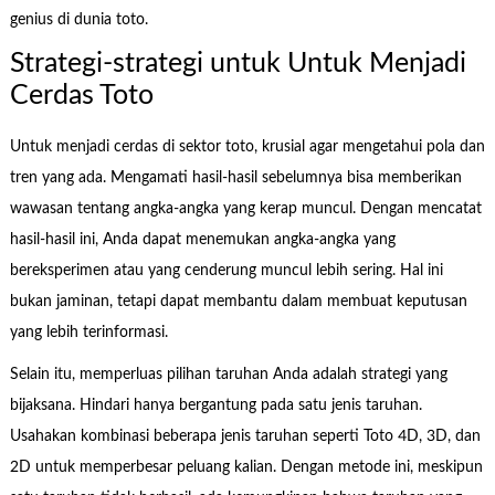
genius di dunia toto.
Strategi-strategi untuk Untuk Menjadi
Cerdas Toto
Untuk menjadi cerdas di sektor toto, krusial agar mengetahui pola dan
tren yang ada. Mengamati hasil-hasil sebelumnya bisa memberikan
wawasan tentang angka-angka yang kerap muncul. Dengan mencatat
hasil-hasil ini, Anda dapat menemukan angka-angka yang
bereksperimen atau yang cenderung muncul lebih sering. Hal ini
bukan jaminan, tetapi dapat membantu dalam membuat keputusan
yang lebih terinformasi.
Selain itu, memperluas pilihan taruhan Anda adalah strategi yang
bijaksana. Hindari hanya bergantung pada satu jenis taruhan.
Usahakan kombinasi beberapa jenis taruhan seperti Toto 4D, 3D, dan
2D untuk memperbesar peluang kalian. Dengan metode ini, meskipun