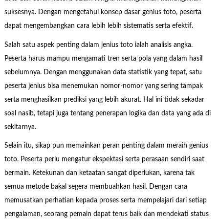
suksesnya. Dengan mengetahui konsep dasar genius toto, peserta
dapat mengembangkan cara lebih lebih sistematis serta efektif.
Salah satu aspek penting dalam jenius toto ialah analisis angka.
Peserta harus mampu mengamati tren serta pola yang dalam hasil
sebelumnya. Dengan menggunakan data statistik yang tepat, satu
peserta jenius bisa menemukan nomor-nomor yang sering tampak
serta menghasilkan prediksi yang lebih akurat. Hal ini tidak sekadar
soal nasib, tetapi juga tentang penerapan logika dan data yang ada di
sekitarnya.
Selain itu, sikap pun memainkan peran penting dalam meraih genius
toto. Peserta perlu mengatur ekspektasi serta perasaan sendiri saat
bermain. Ketekunan dan ketaatan sangat diperlukan, karena tak
semua metode bakal segera membuahkan hasil. Dengan cara
memusatkan perhatian kepada proses serta mempelajari dari setiap
pengalaman, seorang pemain dapat terus baik dan mendekati status