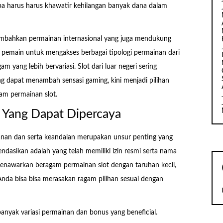
pa harus harus khawatir kehilangan banyak dana dalam
sembahkan permainan internasional yang juga mendukung
i pemain untuk mengakses berbagai tipologi permainan dari
 yang lebih bervariasi. Slot dari luar negeri sering
g dapat menambah sensasi gaming, kini menjadi pilihan
lam permainan slot.
 Yang Dapat Dipercaya
manan dan serta keandalan merupakan unsur penting yang
endasikan adalah yang telah memiliki izin resmi serta nama
 menawarkan beragam permainan slot dengan taruhan kecil,
Anda bisa bisa merasakan ragam pilihan sesuai dengan
 banyak variasi permainan dan bonus yang beneficial.