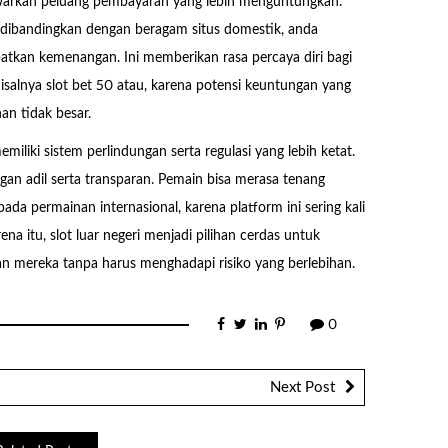
enawarkan peluang pembayaran yang lebih menguntungkan.
ar dibandingkan dengan beragam situs domestik, anda
atkan kemenangan. Ini memberikan rasa percaya diri bagi
salnya slot bet 50 atau, karena potensi keuntungan yang
an tidak besar.
memiliki sistem perlindungan serta regulasi yang lebih ketat.
gan adil serta transparan. Pemain bisa merasa tenang
pada permainan internasional, karena platform ini sering kali
ena itu, slot luar negeri menjadi pilihan cerdas untuk
n mereka tanpa harus menghadapi risiko yang berlebihan.
0
Next Post