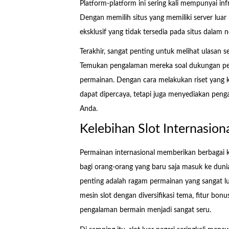
Platform-platform ini sering kali mempunyai inf
Dengan memilih situs yang memiliki server lua
eksklusif yang tidak tersedia pada situs dalam n
Terakhir, sangat penting untuk melihat ulasan 
Temukan pengalaman mereka soal dukungan pel
permainan. Dengan cara melakukan riset yang ko
dapat dipercaya, tetapi juga menyediakan pe
Anda.
Kelebihan Slot Internasion
Permainan internasional memberikan berbagai 
bagi orang-orang yang baru saja masuk ke dunia
penting adalah ragam permainan yang sangat lua
mesin slot dengan diversifikasi tema, fitur bon
pengalaman bermain menjadi sangat seru.