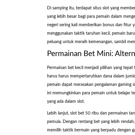
Di samping itu, terdapat situs slot yang membe
yang lebih besar bagi para pemain dalam mengete
negeri sering kali memberikan bonus dan fitur 
menggunakan taktik taruhan kecil, pemain bar
peluang untuk meraih kemenangan, sambil mem
Permainan Bet Mini: Altern
Permainan bet kecil menjadi pilihan yang tepat
harus harus mempertaruhkan dana dalam jumlah
pemain dapat merasakan pengalaman gaming slot
ini memungkinkan para pemain untuk belajar t
yang ada dalam slot.
Lebih lanjut, slot bet 50 ribu dan permainan t
pemula. Dengan rentang bet yang lebih rendah
memilih taktik bermain yang berpadu dengan gay