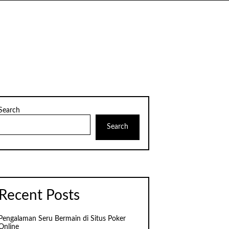
Search
Search
Recent Posts
Pengalaman Seru Bermain di Situs Poker
Online