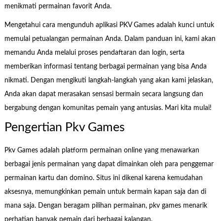
menikmati permainan favorit Anda.
Mengetahui cara mengunduh aplikasi PKV Games adalah kunci untuk
memulai petualangan permainan Anda. Dalam panduan ini, kami akan
memandu Anda melalui proses pendaftaran dan login, serta
memberikan informasi tentang berbagai permainan yang bisa Anda
nikmati. Dengan mengikuti langkah-langkah yang akan kami jelaskan,
Anda akan dapat merasakan sensasi bermain secara langsung dan
bergabung dengan komunitas pemain yang antusias. Mari kita mulai!
Pengertian Pkv Games
Pkv Games adalah platform permainan online yang menawarkan
berbagai jenis permainan yang dapat dimainkan oleh para penggemar
permainan kartu dan domino. Situs ini dikenal karena kemudahan
aksesnya, memungkinkan pemain untuk bermain kapan saja dan di
mana saja. Dengan beragam pilihan permainan, pkv games menarik
perhatian banyak pemain dari berbagai kalangan.