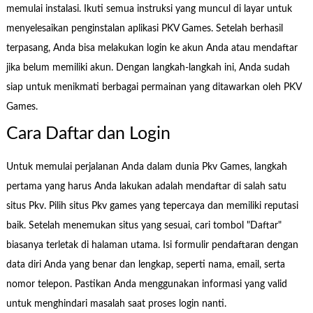
memulai instalasi. Ikuti semua instruksi yang muncul di layar untuk
menyelesaikan penginstalan aplikasi PKV Games. Setelah berhasil
terpasang, Anda bisa melakukan login ke akun Anda atau mendaftar
jika belum memiliki akun. Dengan langkah-langkah ini, Anda sudah
siap untuk menikmati berbagai permainan yang ditawarkan oleh PKV
Games.
Cara Daftar dan Login
Untuk memulai perjalanan Anda dalam dunia Pkv Games, langkah
pertama yang harus Anda lakukan adalah mendaftar di salah satu
situs Pkv. Pilih situs Pkv games yang tepercaya dan memiliki reputasi
baik. Setelah menemukan situs yang sesuai, cari tombol "Daftar"
biasanya terletak di halaman utama. Isi formulir pendaftaran dengan
data diri Anda yang benar dan lengkap, seperti nama, email, serta
nomor telepon. Pastikan Anda menggunakan informasi yang valid
untuk menghindari masalah saat proses login nanti.