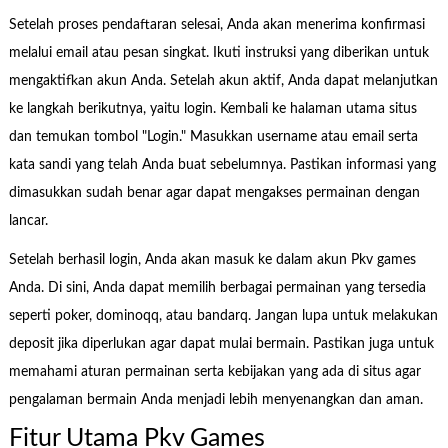
Setelah proses pendaftaran selesai, Anda akan menerima konfirmasi
melalui email atau pesan singkat. Ikuti instruksi yang diberikan untuk
mengaktifkan akun Anda. Setelah akun aktif, Anda dapat melanjutkan
ke langkah berikutnya, yaitu login. Kembali ke halaman utama situs
dan temukan tombol "Login." Masukkan username atau email serta
kata sandi yang telah Anda buat sebelumnya. Pastikan informasi yang
dimasukkan sudah benar agar dapat mengakses permainan dengan
lancar.
Setelah berhasil login, Anda akan masuk ke dalam akun Pkv games
Anda. Di sini, Anda dapat memilih berbagai permainan yang tersedia
seperti poker, dominoqq, atau bandarq. Jangan lupa untuk melakukan
deposit jika diperlukan agar dapat mulai bermain. Pastikan juga untuk
memahami aturan permainan serta kebijakan yang ada di situs agar
pengalaman bermain Anda menjadi lebih menyenangkan dan aman.
Fitur Utama Pkv Games