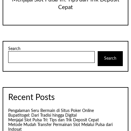
Cepat
Search
Search
Recent Posts
Pengalaman Seru Bermain di Situs Poker Online
Bupatitogel: Dari Tradisi hingga Digital
Menjajal Slot Pulsa Tri: Tips dan Trik Deposit Cepat
Metode Mudah Transfer Permainan Slot Melalui Pulsa dari
Indosat