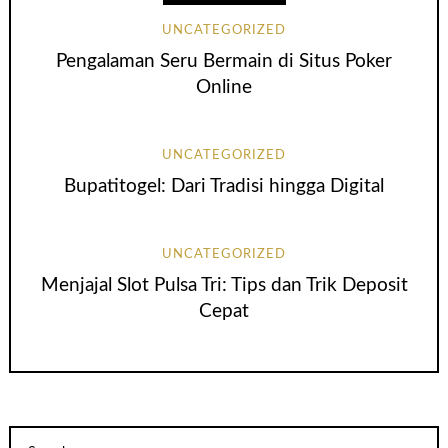
UNCATEGORIZED
Pengalaman Seru Bermain di Situs Poker
Online
UNCATEGORIZED
Bupatitogel: Dari Tradisi hingga Digital
UNCATEGORIZED
Menjajal Slot Pulsa Tri: Tips dan Trik Deposit
Cepat