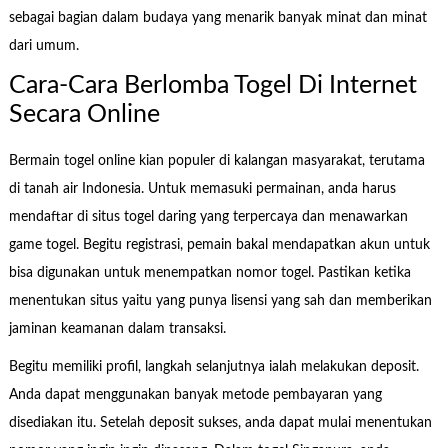
sebagai bagian dalam budaya yang menarik banyak minat dan minat
dari umum.
Cara-Cara Berlomba Togel Di Internet
Secara Online
Bermain togel online kian populer di kalangan masyarakat, terutama
di tanah air Indonesia. Untuk memasuki permainan, anda harus
mendaftar di situs togel daring yang terpercaya dan menawarkan
game togel. Begitu registrasi, pemain bakal mendapatkan akun untuk
bisa digunakan untuk menempatkan nomor togel. Pastikan ketika
menentukan situs yaitu yang punya lisensi yang sah dan memberikan
jaminan keamanan dalam transaksi.
Begitu memiliki profil, langkah selanjutnya ialah melakukan deposit.
Anda dapat menggunakan banyak metode pembayaran yang
disediakan itu. Setelah deposit sukses, anda dapat mulai menentukan