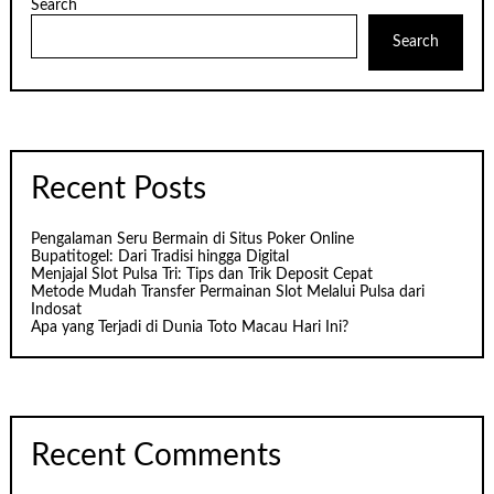
Search
Search
Recent Posts
Pengalaman Seru Bermain di Situs Poker Online
Bupatitogel: Dari Tradisi hingga Digital
Menjajal Slot Pulsa Tri: Tips dan Trik Deposit Cepat
Metode Mudah Transfer Permainan Slot Melalui Pulsa dari
Indosat
Apa yang Terjadi di Dunia Toto Macau Hari Ini?
Recent Comments