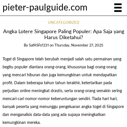
pieter-paulguide.com
UNCATEGORIZED
Angka Lotere Singapore Paling Populer: Apa Saja yang
Harus Diketahui?
By
SafASFsf231
on
Thursday, November 27, 2025
Togel di Singapore telah berubah menjadi salah satu permainan yang
begitu populer diantara orang-orang, khususnya bagi orang-orang
yang mencari hiburan dan juga kemungkinan untuk mendapatkan
profit. Dalam beberapa tahun tahun terakhir, ketertarikan pada
perjudian online meningkat drastis, serta orang-orang semakin sering
mencari-cari nomor-nomor keberuntungan sendiri. Tiada hari hari,
banyak peserta yang menunggu pengeluaran angka togel di Singapore
dan menganalisis data-data yang ada supaya meningkatkan
kemungkinan mereka.