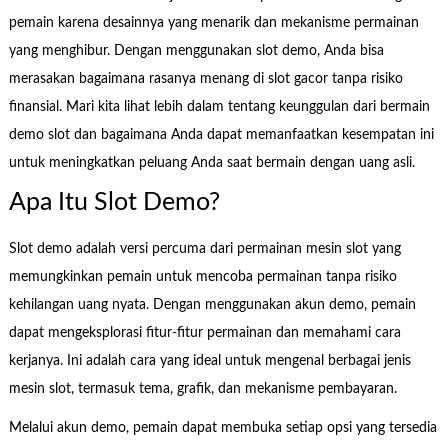
pemain karena desainnya yang menarik dan mekanisme permainan
yang menghibur. Dengan menggunakan slot demo, Anda bisa
merasakan bagaimana rasanya menang di slot gacor tanpa risiko
finansial. Mari kita lihat lebih dalam tentang keunggulan dari bermain
demo slot dan bagaimana Anda dapat memanfaatkan kesempatan ini
untuk meningkatkan peluang Anda saat bermain dengan uang asli.
Apa Itu Slot Demo?
Slot demo adalah versi percuma dari permainan mesin slot yang
memungkinkan pemain untuk mencoba permainan tanpa risiko
kehilangan uang nyata. Dengan menggunakan akun demo, pemain
dapat mengeksplorasi fitur-fitur permainan dan memahami cara
kerjanya. Ini adalah cara yang ideal untuk mengenal berbagai jenis
mesin slot, termasuk tema, grafik, dan mekanisme pembayaran.
Melalui akun demo, pemain dapat membuka setiap opsi yang tersedia