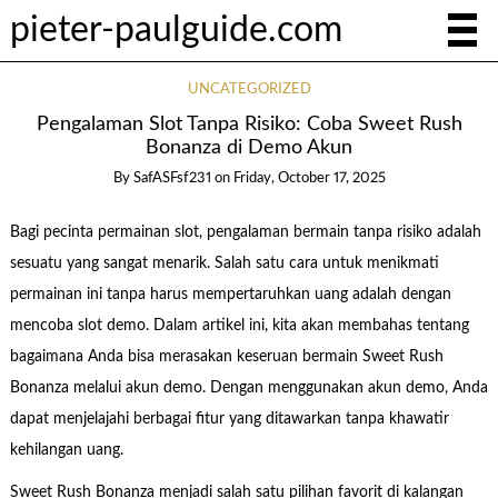
pieter-paulguide.com
UNCATEGORIZED
Pengalaman Slot Tanpa Risiko: Coba Sweet Rush
Bonanza di Demo Akun
By
SafASFsf231
on
Friday, October 17, 2025
Bagi pecinta permainan slot, pengalaman bermain tanpa risiko adalah
sesuatu yang sangat menarik. Salah satu cara untuk menikmati
permainan ini tanpa harus mempertaruhkan uang adalah dengan
mencoba slot demo. Dalam artikel ini, kita akan membahas tentang
bagaimana Anda bisa merasakan keseruan bermain Sweet Rush
Bonanza melalui akun demo. Dengan menggunakan akun demo, Anda
dapat menjelajahi berbagai fitur yang ditawarkan tanpa khawatir
kehilangan uang.
Sweet Rush Bonanza menjadi salah satu pilihan favorit di kalangan