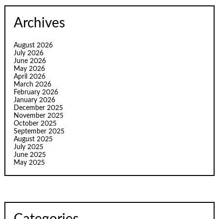
Archives
August 2026
July 2026
June 2026
May 2026
April 2026
March 2026
February 2026
January 2026
December 2025
November 2025
October 2025
September 2025
August 2025
July 2025
June 2025
May 2025