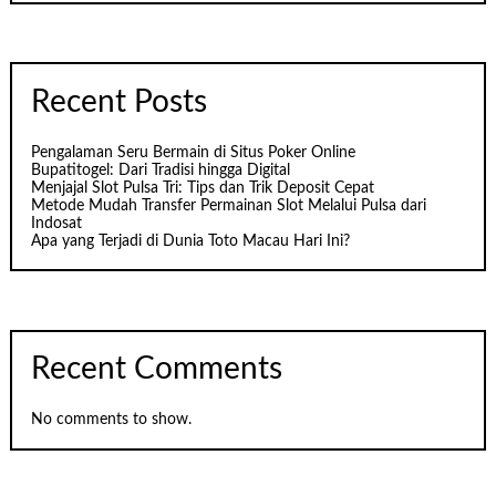
Recent Posts
Pengalaman Seru Bermain di Situs Poker Online
Bupatitogel: Dari Tradisi hingga Digital
Menjajal Slot Pulsa Tri: Tips dan Trik Deposit Cepat
Metode Mudah Transfer Permainan Slot Melalui Pulsa dari
Indosat
Apa yang Terjadi di Dunia Toto Macau Hari Ini?
Recent Comments
No comments to show.