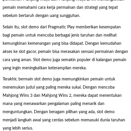
pemain memahami cara kerja permainan dan strategi yang tepat
sebelum bertaruh dengan uang sungguhan.
Selain itu, slot demo dari Pragmatic Play memberikan kesempatan
bagi pemain untuk mencoba berbagai jenis taruhan dan melihat
kemungkinan kemenangan yang bisa didapat. Dengan kemudahan
akses ke slot gacor, pemain bisa merasakan sensasi permainan dengan
cara yang aman. Slot demo juga semakin populer di kalangan pemain
yang ingin meningkatkan keterampilan mereka.
Terakhir, bermain slot demo juga memungkinkan pemain untuk
menemukan judul yang paling mereka sukai. Dengan mencoba
Mahjong Wins 3 dan Mahjong Wins 2, mereka dapat menentukan
mana yang menawarkan pengalaman paling menarik dan
menguntungkan. Dengan beragam pilihan yang ada, slot demo
menjadi langkah awal yang cerdas sebelum memasuki dunia taruhan
yang lebih serius.