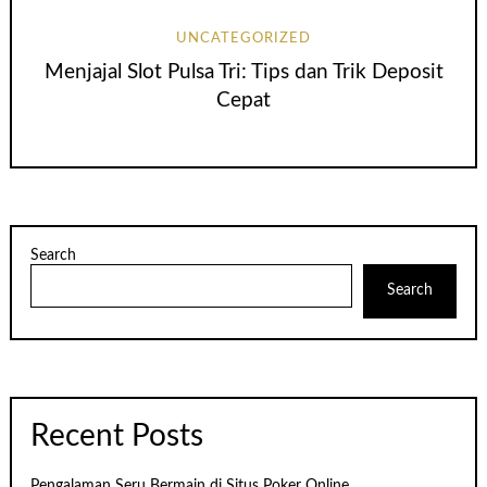
UNCATEGORIZED
Menjajal Slot Pulsa Tri: Tips dan Trik Deposit
Cepat
Search
Search
Recent Posts
Pengalaman Seru Bermain di Situs Poker Online