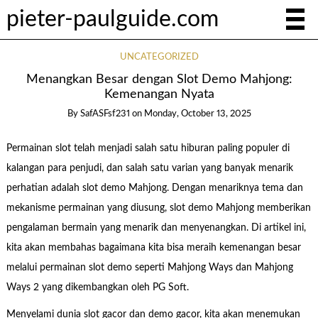
pieter-paulguide.com
UNCATEGORIZED
Menangkan Besar dengan Slot Demo Mahjong:
Kemenangan Nyata
By
SafASFsf231
on
Monday, October 13, 2025
Permainan slot telah menjadi salah satu hiburan paling populer di
kalangan para penjudi, dan salah satu varian yang banyak menarik
perhatian adalah slot demo Mahjong. Dengan menariknya tema dan
mekanisme permainan yang diusung, slot demo Mahjong memberikan
pengalaman bermain yang menarik dan menyenangkan. Di artikel ini,
kita akan membahas bagaimana kita bisa meraih kemenangan besar
melalui permainan slot demo seperti Mahjong Ways dan Mahjong
Ways 2 yang dikembangkan oleh PG Soft.
Menyelami dunia slot gacor dan demo gacor, kita akan menemukan