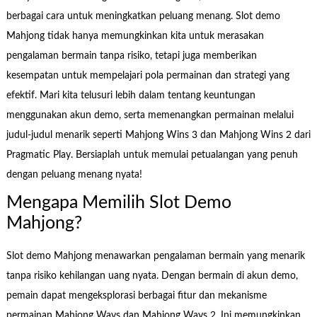
berbagai cara untuk meningkatkan peluang menang. Slot demo
Mahjong tidak hanya memungkinkan kita untuk merasakan
pengalaman bermain tanpa risiko, tetapi juga memberikan
kesempatan untuk mempelajari pola permainan dan strategi yang
efektif. Mari kita telusuri lebih dalam tentang keuntungan
menggunakan akun demo, serta memenangkan permainan melalui
judul-judul menarik seperti Mahjong Wins 3 dan Mahjong Wins 2 dari
Pragmatic Play. Bersiaplah untuk memulai petualangan yang penuh
dengan peluang menang nyata!
Mengapa Memilih Slot Demo
Mahjong?
Slot demo Mahjong menawarkan pengalaman bermain yang menarik
tanpa risiko kehilangan uang nyata. Dengan bermain di akun demo,
pemain dapat mengeksplorasi berbagai fitur dan mekanisme
permainan Mahjong Ways dan Mahjong Ways 2. Ini memungkinkan