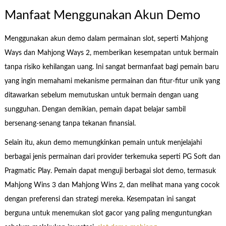
Manfaat Menggunakan Akun Demo
Menggunakan akun demo dalam permainan slot, seperti Mahjong
Ways dan Mahjong Ways 2, memberikan kesempatan untuk bermain
tanpa risiko kehilangan uang. Ini sangat bermanfaat bagi pemain baru
yang ingin memahami mekanisme permainan dan fitur-fitur unik yang
ditawarkan sebelum memutuskan untuk bermain dengan uang
sungguhan. Dengan demikian, pemain dapat belajar sambil
bersenang-senang tanpa tekanan finansial.
Selain itu, akun demo memungkinkan pemain untuk menjelajahi
berbagai jenis permainan dari provider terkemuka seperti PG Soft dan
Pragmatic Play. Pemain dapat menguji berbagai slot demo, termasuk
Mahjong Wins 3 dan Mahjong Wins 2, dan melihat mana yang cocok
dengan preferensi dan strategi mereka. Kesempatan ini sangat
berguna untuk menemukan slot gacor yang paling menguntungkan