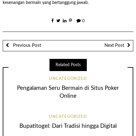
kesenangan bermain yang bertanggung jawab.
0
Previous Post
Next Post
Related Posts
UNCATEGORIZED
Pengalaman Seru Bermain di Situs Poker
Online
UNCATEGORIZED
Bupatitogel: Dari Tradisi hingga Digital