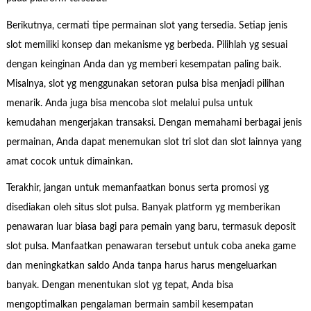
Berikutnya, cermati tipe permainan slot yang tersedia. Setiap jenis
slot memiliki konsep dan mekanisme yg berbeda. Pilihlah yg sesuai
dengan keinginan Anda dan yg memberi kesempatan paling baik.
Misalnya, slot yg menggunakan setoran pulsa bisa menjadi pilihan
menarik. Anda juga bisa mencoba slot melalui pulsa untuk
kemudahan mengerjakan transaksi. Dengan memahami berbagai jenis
permainan, Anda dapat menemukan slot tri slot dan slot lainnya yang
amat cocok untuk dimainkan.
Terakhir, jangan untuk memanfaatkan bonus serta promosi yg
disediakan oleh situs slot pulsa. Banyak platform yg memberikan
penawaran luar biasa bagi para pemain yang baru, termasuk deposit
slot pulsa. Manfaatkan penawaran tersebut untuk coba aneka game
dan meningkatkan saldo Anda tanpa harus harus mengeluarkan
banyak. Dengan menentukan slot yg tepat, Anda bisa
mengoptimalkan pengalaman bermain sambil kesempatan