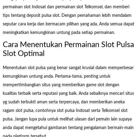
permainan slot Indosat dan permainan slot Telkomsel, dan memberi
tips tentang deposit pulsa slot. Dengan pemahaman lebih mendalam
seputar cara kerja dan bermacam pilihan yang ada, Anda semua dapat
meningkatkan kemungkinan untung pada setiap permainan.
Cara Menentukan Permainan Slot Pulsa
Slot Optimal
Menentukan slot pulsa yang benar sangat krusial dalam memperbesar
kemungkinan untung anda. Pertama-tama, penting untuk
mempertimbangkan situs yang memberikan game slot dengan
kualitas terbaik serta reputasi yang baik. Anda sebaiknya mencari situs
yg sudah terbukti aman serta terpercaya, dan memberikan aneka
ragam slot pulsa, contohnya slot pulsa Indosat serta Telkomsel slot
pulsa. Jangan lupa pula untuk melihat ulasan dari pemain lain supaya
anda dapat mengetahui gambaran tentang pengalaman bermain-main
pada platform tersebut.