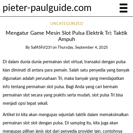
pieter-paulguide.com
UNCATEGORIZED
Mengatur Game Mesin Slot Pulsa Elektrik Tri: Taktik
Ampuh
By
SafASFsf231
on
Thursday, September 4, 2025
Di dalam dunia dunia permainan slot virtual, transaksi dengan pulsa
kian diminati di antara para pemain. Salah satu penyedia yang banyak
digunakan adalah perusahaan Tri, maka banyak yang mendapatkan
info tentang permainan slot pulsa. Bagi Anda yang cari bermain
permainan slot secara yang praktis serta mudah, slot pulsa Tri bisa
menjadi opsi tepat sekali.
Artikel ini kita akan mengupas sejumlah taktik dalam memaksimalkan
permainan slot slot dengan pulsa. Di samping itu, kita juga akan
mengupas pilihan jenis slot dari penyedia provider lain, contohnya