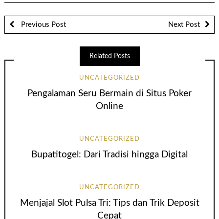
Previous Post
Next Post
Related Posts
UNCATEGORIZED
Pengalaman Seru Bermain di Situs Poker
Online
UNCATEGORIZED
Bupatitogel: Dari Tradisi hingga Digital
UNCATEGORIZED
Menjajal Slot Pulsa Tri: Tips dan Trik Deposit
Cepat