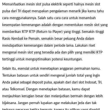
Memanfaatkan mesin slot pulsa elektrik seperti halnya mesin slot
pulsa dari Tri dapat merupakan pengalaman menarik jika kamu tahu
cara menggunakannya. Salah satu cara cara untuk menambah
kesempatan kemenangan adalah dengan menentukan mesin slot yang
memberikan RTP RTP (Return to Player) yang tinggi. Semakin tinggi
Rasio Kembali ke Pemain, semakin besar peluang Anda dalam
mendapatkan kemenangan dalam periode lama. Lakukan riset
mengenai mesin slot yang tersedia ada dan pilih yang memiliki RTP
tertinggi untuk mengoptimalkan potensi keuntungan.
Selain itu, esensial untuk menetapkan anggaran permainan kamu.
Tentukan batasan untuk sendiri mengenai jumlah total yang ingin
Anda pakai sebagai deposit pulsa, apakah dari dari slot Indosat, Tri,
atau Telkomsel. Dengan menetapkan batasan, kamu dapat
menjauhkan kerugian besar dan melanjutkan bermain dengan lebih
bijaksana. Jangan pernah lupakan agar melakukan jeda dan tak