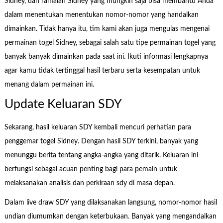
Sidney, dan ramalan Sidney yang mungkin saja bisa membantu Anda
dalam menentukan menentukan nomor-nomor yang handalkan
dimainkan. Tidak hanya itu, tim kami akan juga mengulas mengenai
permainan togel Sidney, sebagai salah satu tipe permainan togel yang
banyak banyak dimainkan pada saat ini. Ikuti informasi lengkapnya
agar kamu tidak tertinggal hasil terbaru serta kesempatan untuk
menang dalam permainan ini.
Update Keluaran SDY
Sekarang, hasil keluaran SDY kembali mencuri perhatian para
penggemar togel Sidney. Dengan hasil SDY terkini, banyak yang
menunggu berita tentang angka-angka yang ditarik. Keluaran ini
berfungsi sebagai acuan penting bagi para pemain untuk
melaksanakan analisis dan perkiraan sdy di masa depan.
Dalam live draw SDY yang dilaksanakan langsung, nomor-nomor hasil
undian diumumkan dengan keterbukaan. Banyak yang mengandalkan