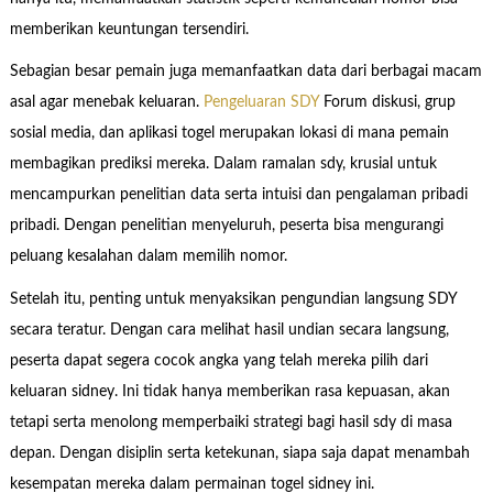
memberikan keuntungan tersendiri.
Sebagian besar pemain juga memanfaatkan data dari berbagai macam
asal agar menebak keluaran.
Pengeluaran SDY
Forum diskusi, grup
sosial media, dan aplikasi togel merupakan lokasi di mana pemain
membagikan prediksi mereka. Dalam ramalan sdy, krusial untuk
mencampurkan penelitian data serta intuisi dan pengalaman pribadi
pribadi. Dengan penelitian menyeluruh, peserta bisa mengurangi
peluang kesalahan dalam memilih nomor.
Setelah itu, penting untuk menyaksikan pengundian langsung SDY
secara teratur. Dengan cara melihat hasil undian secara langsung,
peserta dapat segera cocok angka yang telah mereka pilih dari
keluaran sidney. Ini tidak hanya memberikan rasa kepuasan, akan
tetapi serta menolong memperbaiki strategi bagi hasil sdy di masa
depan. Dengan disiplin serta ketekunan, siapa saja dapat menambah
kesempatan mereka dalam permainan togel sidney ini.