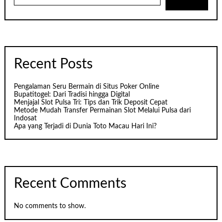
Recent Posts
Pengalaman Seru Bermain di Situs Poker Online
Bupatitogel: Dari Tradisi hingga Digital
Menjajal Slot Pulsa Tri: Tips dan Trik Deposit Cepat
Metode Mudah Transfer Permainan Slot Melalui Pulsa dari
Indosat
Apa yang Terjadi di Dunia Toto Macau Hari Ini?
Recent Comments
No comments to show.