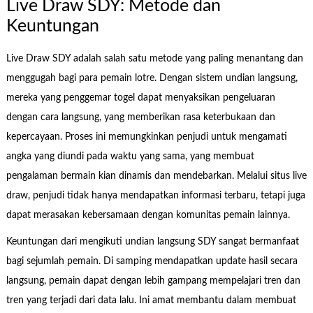
Live Draw SDY: Metode dan
Keuntungan
Live Draw SDY adalah salah satu metode yang paling menantang dan
menggugah bagi para pemain lotre. Dengan sistem undian langsung,
mereka yang penggemar togel dapat menyaksikan pengeluaran
dengan cara langsung, yang memberikan rasa keterbukaan dan
kepercayaan. Proses ini memungkinkan penjudi untuk mengamati
angka yang diundi pada waktu yang sama, yang membuat
pengalaman bermain kian dinamis dan mendebarkan. Melalui situs live
draw, penjudi tidak hanya mendapatkan informasi terbaru, tetapi juga
dapat merasakan kebersamaan dengan komunitas pemain lainnya.
Keuntungan dari mengikuti undian langsung SDY sangat bermanfaat
bagi sejumlah pemain. Di samping mendapatkan update hasil secara
langsung, pemain dapat dengan lebih gampang mempelajari tren dan
tren yang terjadi dari data lalu. Ini amat membantu dalam membuat