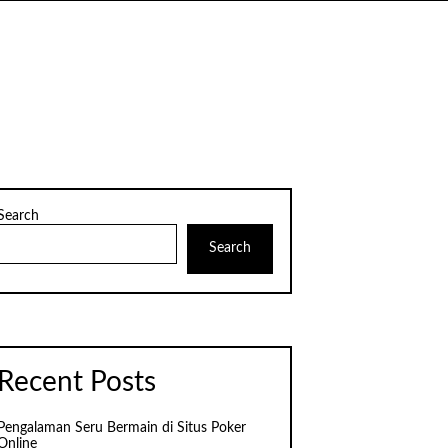
Search
Search
Recent Posts
Pengalaman Seru Bermain di Situs Poker
Online