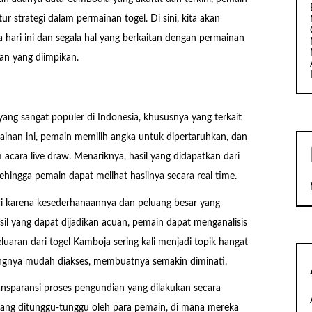
strategi dalam permainan togel. Di sini, kita akan
hari ini dan segala hal yang berkaitan dengan permainan
an yang diimpikan.
ang sangat populer di Indonesia, khususnya yang terkait
inan ini, pemain memilih angka untuk dipertaruhkan, dan
acara live draw. Menariknya, hasil yang didapatkan dari
ehingga pemain dapat melihat hasilnya secara real time.
diri karena kesederhanaannya dan peluang besar yang
l yang dapat dijadikan acuan, pemain dapat menganalisis
aran dari togel Kamboja sering kali menjadi topik hangat
tangnya mudah diakses, membuatnya semakin diminati.
ransparansi proses pengundian yang dilakukan secara
ang ditunggu-tunggu oleh para pemain, di mana mereka