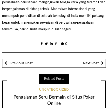
perusahaan-perusahaan menginginkan tenaga kerja yang terampil dan
berpengalaman di bidang teknik. Mahasiswa internasional yang
menempuh pendidikan di sekolah teknologi di India memiliki peluang
besar untuk menemukan pekerjaan di perusahaan-perusahaan
terkemuka, baik di India maupun di luar negeri.
0
Previous Post
Next Post
Related Posts
UNCATEGORIZED
Pengalaman Seru Bermain di Situs Poker
Online