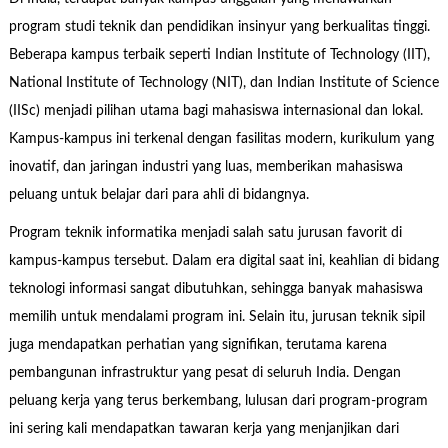
program studi teknik dan pendidikan insinyur yang berkualitas tinggi.
Beberapa kampus terbaik seperti Indian Institute of Technology (IIT),
National Institute of Technology (NIT), dan Indian Institute of Science
(IISc) menjadi pilihan utama bagi mahasiswa internasional dan lokal.
Kampus-kampus ini terkenal dengan fasilitas modern, kurikulum yang
inovatif, dan jaringan industri yang luas, memberikan mahasiswa
peluang untuk belajar dari para ahli di bidangnya.
Program teknik informatika menjadi salah satu jurusan favorit di
kampus-kampus tersebut. Dalam era digital saat ini, keahlian di bidang
teknologi informasi sangat dibutuhkan, sehingga banyak mahasiswa
memilih untuk mendalami program ini. Selain itu, jurusan teknik sipil
juga mendapatkan perhatian yang signifikan, terutama karena
pembangunan infrastruktur yang pesat di seluruh India. Dengan
peluang kerja yang terus berkembang, lulusan dari program-program
ini sering kali mendapatkan tawaran kerja yang menjanjikan dari