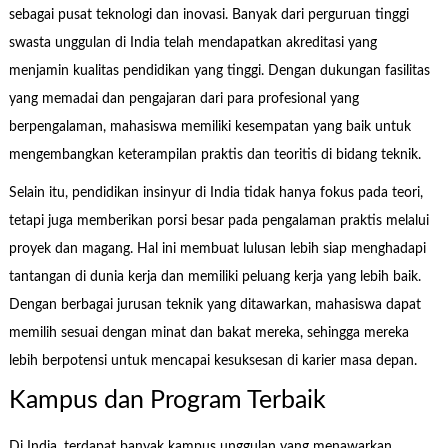
sebagai pusat teknologi dan inovasi. Banyak dari perguruan tinggi
swasta unggulan di India telah mendapatkan akreditasi yang
menjamin kualitas pendidikan yang tinggi. Dengan dukungan fasilitas
yang memadai dan pengajaran dari para profesional yang
berpengalaman, mahasiswa memiliki kesempatan yang baik untuk
mengembangkan keterampilan praktis dan teoritis di bidang teknik.
Selain itu, pendidikan insinyur di India tidak hanya fokus pada teori,
tetapi juga memberikan porsi besar pada pengalaman praktis melalui
proyek dan magang. Hal ini membuat lulusan lebih siap menghadapi
tantangan di dunia kerja dan memiliki peluang kerja yang lebih baik.
Dengan berbagai jurusan teknik yang ditawarkan, mahasiswa dapat
memilih sesuai dengan minat dan bakat mereka, sehingga mereka
lebih berpotensi untuk mencapai kesuksesan di karier masa depan.
Kampus dan Program Terbaik
Di India, terdapat banyak kampus unggulan yang menawarkan