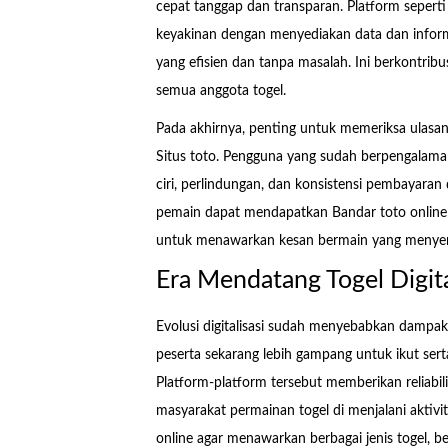
cepat tanggap dan transparan. Platform sepert
keyakinan dengan menyediakan data dan infor
yang efisien dan tanpa masalah. Ini berkontri
semua anggota togel.
Pada akhirnya, penting untuk memeriksa ulasa
Situs toto. Pengguna yang sudah berpengalaman
ciri, perlindungan, dan konsistensi pembayaran 
pemain dapat mendapatkan Bandar toto online y
untuk menawarkan kesan bermain yang menye
Era Mendatang Togel Digit
Evolusi digitalisasi sudah menyebabkan dampak 
peserta sekarang lebih gampang untuk ikut sert
Platform-platform tersebut memberikan reliab
masyarakat permainan togel di menjalani aktivi
online agar menawarkan berbagai jenis togel, b