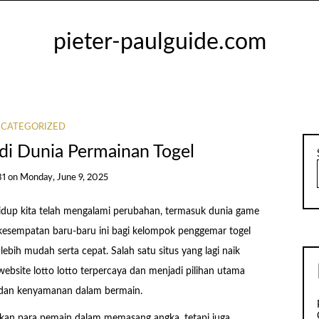
pieter-paulguide.com
CATEGORIZED
 di Dunia Permainan Togel
31
on
Monday, June 9, 2025
 hidup kita telah mengalami perubahan, termasuk dunia game
 kesempatan baru-baru ini bagi kelompok penggemar togel
ebih mudah serta cepat. Salah satu situs yang lagi naik
website lotto lotto terpercaya dan menjadi pilihan utama
 dan kenyamanan dalam bermain.
hkan para pemain dalam memasang angka, tetapi juga