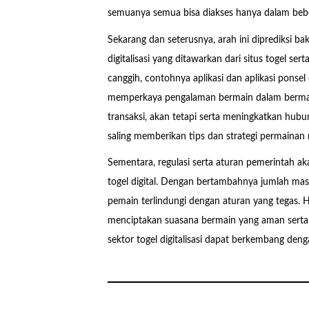
semuanya semua bisa diakses hanya dalam beber
Sekarang dan seterusnya, arah ini diprediksi ba
digitalisasi yang ditawarkan dari situs togel ser
canggih, contohnya aplikasi dan aplikasi ponsel
memperkaya pengalaman bermain dalam bermai
transaksi, akan tetapi serta meningkatkan hub
saling memberikan tips dan strategi permainan 
Sementara, regulasi serta aturan pemerintah a
togel digital. Dengan bertambahnya jumlah mas
pemain terlindungi dengan aturan yang tegas.
menciptakan suasana bermain yang aman serta 
sektor togel digitalisasi dapat berkembang deng