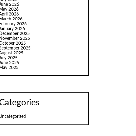
June 2026
May 2026
April 2026
March 2026
February 2026
January 2026
December 2025
November 2025
October 2025
September 2025
August 2025
July 2025
June 2025
May 2025
Categories
Uncategorized