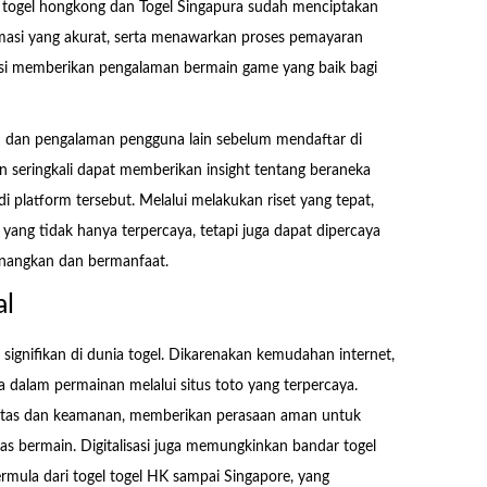
i togel hongkong dan Togel Singapura sudah menciptakan
masi yang akurat, serta menawarkan proses pemayaran
busi memberikan pengalaman bermain game yang baik bagi
n dan pengalaman pengguna lain sebelum mendaftar di
 seringkali dapat memberikan insight tentang beraneka
di platform tersebut. Melalui melakukan riset yang tepat,
ang tidak hanya terpercaya, tetapi juga dapat dipercaya
nangkan dan bermanfaat.
al
signifikan di dunia togel. Dikarenakan kemudahan internet,
a dalam permainan melalui situs toto yang terpercaya.
ilitas dan keamanan, memberikan perasaan aman untuk
tas bermain. Digitalisasi juga memungkinkan bandar togel
ermula dari togel togel HK sampai Singapore, yang