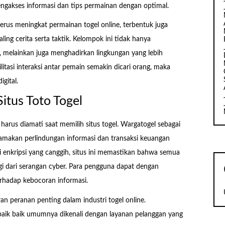
ngakses informasi dan tips permainan dengan optimal.
erus meningkat permainan togel online, terbentuk juga
ling cerita serta taktik. Kelompok ini tidak hanya
melainkan juga menghadirkan lingkungan yang lebih
litasi interaksi antar pemain semakin dicari orang, maka
gital.
itus Toto Togel
arus diamati saat memilih situs togel. Wargatogel sebagai
tamakan perlindungan informasi dan transaksi keuangan
 enkripsi yang canggih, situs ini memastikan bahwa semua
ngi dari serangan cyber. Para pengguna dapat dengan
hadap kebocoran informasi.
n peranan penting dalam industri togel online.
 baik baik umumnya dikenali dengan layanan pelanggan yang