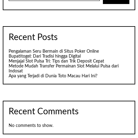
Recent Posts
Pengalaman Seru Bermain di Situs Poker Online
Bupatitogel: Dari Tradisi hingga Digital
Menjajal Slot Pulsa Tri: Tips dan Trik Deposit Cepat
Metode Mudah Transfer Permainan Slot Melalui Pulsa dari
Indosat
Apa yang Terjadi di Dunia Toto Macau Hari Ini?
Recent Comments
No comments to show.