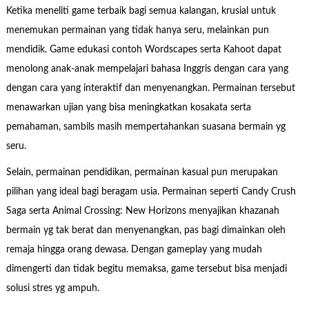
Ketika meneliti game terbaik bagi semua kalangan, krusial untuk
menemukan permainan yang tidak hanya seru, melainkan pun
mendidik. Game edukasi contoh Wordscapes serta Kahoot dapat
menolong anak-anak mempelajari bahasa Inggris dengan cara yang
dengan cara yang interaktif dan menyenangkan. Permainan tersebut
menawarkan ujian yang bisa meningkatkan kosakata serta
pemahaman, sambils masih mempertahankan suasana bermain yg
seru.
Selain, permainan pendidikan, permainan kasual pun merupakan
pilihan yang ideal bagi beragam usia. Permainan seperti Candy Crush
Saga serta Animal Crossing: New Horizons menyajikan khazanah
bermain yg tak berat dan menyenangkan, pas bagi dimainkan oleh
remaja hingga orang dewasa. Dengan gameplay yang mudah
dimengerti dan tidak begitu memaksa, game tersebut bisa menjadi
solusi stres yg ampuh.