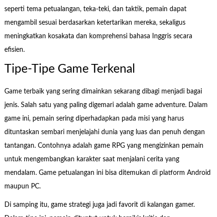
seperti tema petualangan, teka-teki, dan taktik, pemain dapat
mengambil sesuai berdasarkan ketertarikan mereka, sekaligus
meningkatkan kosakata dan komprehensi bahasa Inggris secara
efisien.
Tipe-Tipe Game Terkenal
Game terbaik yang sering dimainkan sekarang dibagi menjadi bagai
jenis. Salah satu yang paling digemari adalah game adventure. Dalam
game ini, pemain sering diperhadapkan pada misi yang harus
dituntaskan sembari menjelajahi dunia yang luas dan penuh dengan
tantangan. Contohnya adalah game RPG yang mengizinkan pemain
untuk mengembangkan karakter saat menjalani cerita yang
mendalam. Game petualangan ini bisa ditemukan di platform Android
maupun PC.
Di samping itu, game strategi juga jadi favorit di kalangan gamer.