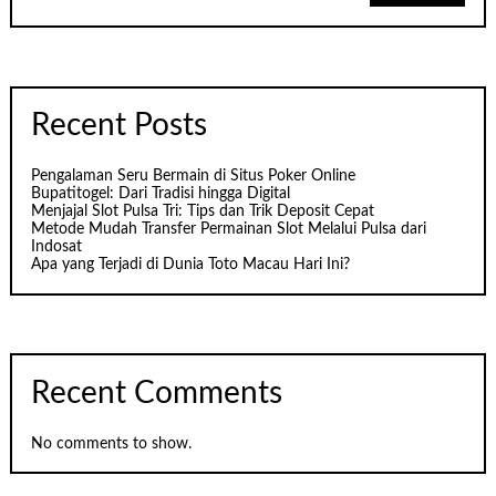
Recent Posts
Pengalaman Seru Bermain di Situs Poker Online
Bupatitogel: Dari Tradisi hingga Digital
Menjajal Slot Pulsa Tri: Tips dan Trik Deposit Cepat
Metode Mudah Transfer Permainan Slot Melalui Pulsa dari
Indosat
Apa yang Terjadi di Dunia Toto Macau Hari Ini?
Recent Comments
No comments to show.