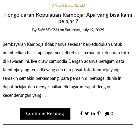
UNCATEGORIZED
Pengeluaran Kepulauan Kamboja: Apa yang bisa kami
pelajari?
By
SafASFsf231
on
Saturday, July 19, 2025
pembayaran Kamboja tidak hanya sekedar berkedudukan untuk
memberikan hasil tapi juga menjadi refleksi terhadap ketenaran toto
di kawasan ini. live draw cambodia Dengan adanya beragam data
Kamboja yang tersedia yang ada dan pusat toto Kamboja yang
semakin semakin berkembang, para pemain di berbagai dunia ini
dapat belajar dan menyesuaikan diri agar merapat dengan
kecenderungan yang …
Continue Reading
0