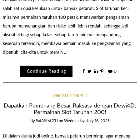
Di dalam dunia perjudian online, mesin permainan selalu merupakan
salah satu opsi kesukaan untuk banyak petaruh. Slot taruhan kecil,
misalnya permainan taruhan 100 perak, menawarkan pengalaman
berupa menyenangkan dan risiko lebih lebih rendah, sehingga jadi
aksesibel bagi setiap kelas. Setiap taruh minimal mengandung
keseruan tersendiri, membawa pemain masuk ke pengalaman yang
dipenuhi cita-cita untuk meraih …
Continue Reading
0
UNCATEGORIZED
Dapatkan Pemenang Besar Raksasa dengan Dewi4D:
Permainan Slot Taruhan 200!
By
SafASFsf231
on
Wednesday, July 16, 2025
Di dalam dunia judi online, banyak petaruh bermimpi agar menang