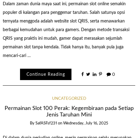
Dalam zaman dunia maya saat ini, permainan slot online semakin
populer di kalangan para penggemar taruhan. Salah satunya opsi
ternyata menggoda adalah website slot QRIS, serta menawarkan
berbagai kemudahan untuk para gamers. Dengan metode transaksi
QRIS yang praktis ini mudah, gamer dapat merasakan sejumlah
permainan slot tanpa kendala. Tidak hanya itu, banyak pula juga
mencari-cari …
Continue Reading
0
UNCATEGORIZED
Permainan Slot 100 Perak: Kegembiraan pada Setiap
Jenis Taruhan Mini
By
SafASFsf231
on
Wednesday, July 16, 2025