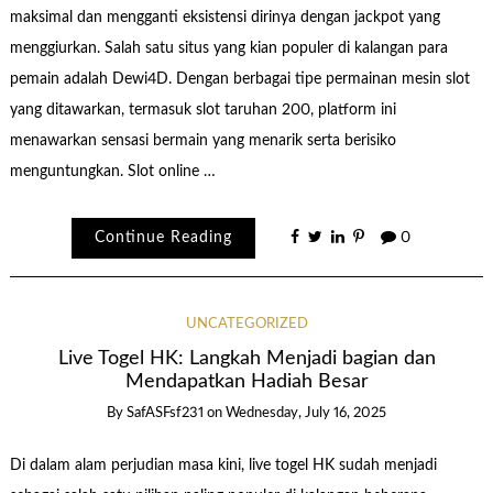
maksimal dan mengganti eksistensi dirinya dengan jackpot yang
menggiurkan. Salah satu situs yang kian populer di kalangan para
pemain adalah Dewi4D. Dengan berbagai tipe permainan mesin slot
yang ditawarkan, termasuk slot taruhan 200, platform ini
menawarkan sensasi bermain yang menarik serta berisiko
menguntungkan. Slot online …
Continue Reading
0
UNCATEGORIZED
Live Togel HK: Langkah Menjadi bagian dan
Mendapatkan Hadiah Besar
By
SafASFsf231
on
Wednesday, July 16, 2025
Di dalam alam perjudian masa kini, live togel HK sudah menjadi