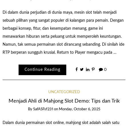
Di dalam dunia perjudian di dunia maya, mesin slot telah menjadi
sebuah pilihan yang sangat populer di kalangan para pemain. Dengan
berbagai konsep, fitur, dan kesempatan menang, game ini
menawarkan hiburan serta peluang untuk memperoleh keuntungan.
Namun, tak semua permainan slot dirancang sebanding. Di sinilah ide
RTP berperan sungguh krusial. Return to Player mengacu pada …
Continue Reading
0
UNCATEGORIZED
Menjadi Ahli di Mahjong Slot Demo: Tips dan Trik
By
SafASFsf231
on
Monday, October 6, 2025
Dalam dunia permainan slot online, mahjong slot adalah salah satu