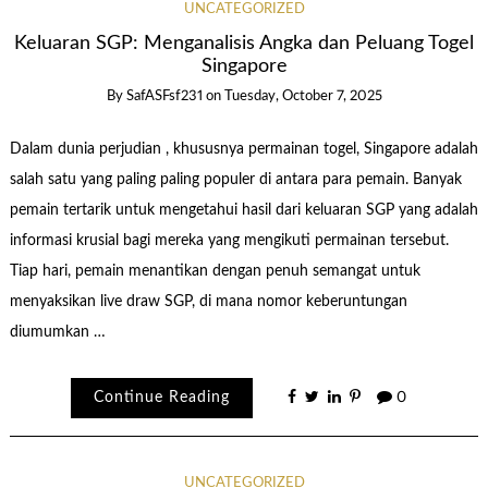
UNCATEGORIZED
Keluaran SGP: Menganalisis Angka dan Peluang Togel
Singapore
By
SafASFsf231
on
Tuesday, October 7, 2025
Dalam dunia perjudian , khususnya permainan togel, Singapore adalah
salah satu yang paling paling populer di antara para pemain. Banyak
pemain tertarik untuk mengetahui hasil dari keluaran SGP yang adalah
informasi krusial bagi mereka yang mengikuti permainan tersebut.
Tiap hari, pemain menantikan dengan penuh semangat untuk
menyaksikan live draw SGP, di mana nomor keberuntungan
diumumkan …
Continue Reading
0
UNCATEGORIZED