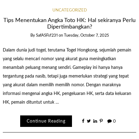
UNCATEGORIZED
Tips Menentukan Angka Toto HK: Hal sekiranya Perlu
Dipertimbangkan?
By
SafASFsf231
on
Tuesday, October 7, 2025
Dalam dunia judi togel, terutama Togel Hongkong, sejumlah pemain
yang selalu mencari nomor yang akurat guna meningkatkan
menambah peluang menang sendiri. Gameplay ini hanya hanya
tergantung pada nasib, tetapi juga memerlukan strategi yang tepat
yang akurat dalam memilih memilih nomor. Dengan maraknya
informasi mengenai angka HK, pengeluaran HK, serta data keluaran
HK, pemain dituntut untuk …
Continue Reading
0