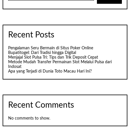
Recent Posts
Pengalaman Seru Bermain di Situs Poker Online
Bupatitogel: Dari Tradisi hingga Digital
Menjajal Slot Pulsa Tri: Tips dan Trik Deposit Cepat
Metode Mudah Transfer Permainan Slot Melalui Pulsa dari
Indosat
Apa yang Terjadi di Dunia Toto Macau Hari Ini?
Recent Comments
No comments to show.