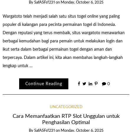
By
SafASFsf231
on
Monday, October 6, 2025
Wargatoto telah menjadi salah satu situs togel online yang paling
populer di kalangan para pecinta permainan togel di Indonesia.
Dengan reputasi yang terus membaik, situs wargatoto menawarkan
berbagai kemudahan bagi para pemain untuk melakukan login dan
ikut serta dalam berbagai permainan togel dengan aman dan
terpercaya. Dalam artikel ini, kita akan membahas langkah-langkah
lengkap untuk …
Continue Reading
0
UNCATEGORIZED
Cara Memanfaatkan RTP Slot Unggulan untuk
Penghasilan Optimal
By
SafASFsf231
on
Monday, October 6, 2025