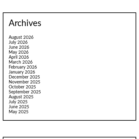
Archives
August 2026
July 2026
June 2026
May 2026
April 2026
March 2026
February 2026
January 2026
December 2025
November 2025
October 2025
September 2025
August 2025
July 2025
June 2025
May 2025